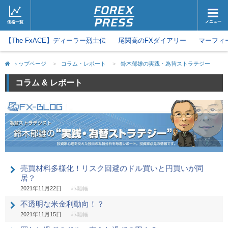
メニュー
価格一覧
【The FxACE】ディーラー烈士伝
ホーム
尾関高のFXダイアリー
ニュース
マーフィ
取引会社
マーケット
トップページ
>
コラム・レポート
>
鈴木郁雄の実践・為替ストラテジー
コラム・レポート
ブログ
コラム & レポート
ツイッター
動画
売買材料多様化！リスク回避のドル買いと円買いが同
居？
2021年11月22日
乖離幅
不透明な米金利動向！？
2021年11月15日
乖離幅