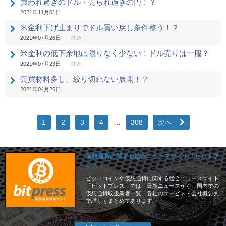
買われ過ぎのドル・売られ過ぎの円！？
2021年11月01日
米金利下げ止まりでドル買い戻し条件整う！？
2021年07月26日
外為
米金利の低下余地は限りなく少ない！ドル売りは一服？
2021年07月23日
外為
売買材料多し、絞り切れない展開！？
2021年04月26日
1
2
3
4
…
308
次へ
仮想通貨に関する総合ニュースサイト「ビットプ
レス」
ビットコインや仮想通貨に関する総合ニュースサイト
「ビットプレス」では、最新ニュースから、国内での
仮想通貨取扱業者一覧・各社のサービス・会社概要ま
で詳しくまとめてあります。