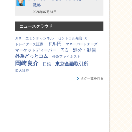
戦略
2026年07月31日
ニュースクラウド
JFX
エミンチャンネル
セントラル短資FX
ドル円
トレイダーズ証券
マネーパートナーズ
処分・勧告
マーケットディーパー
円安
外為どっとコム
外為ファイネスト
岡崎良介
東京金融取引所
日銀
楽天証券
タグ一覧を見る