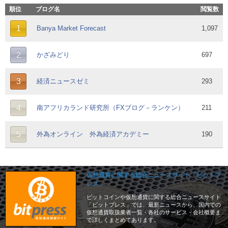
順位
ブログ名
閲覧数
1
Banya Market Forecast
1,097
2
かざみどり
697
3
経済ニュースゼミ
293
4
南アフリカランド研究所（FXブログ－ランケン）
211
5
外為オンライン 外為経済アカデミー
190
仮想通貨に関する総合ニュースサイト「ビットプ
レス」
ビットコインや仮想通貨に関する総合ニュースサイト
「ビットプレス」では、最新ニュースから、国内での
仮想通貨取扱業者一覧・各社のサービス・会社概要ま
で詳しくまとめてあります。