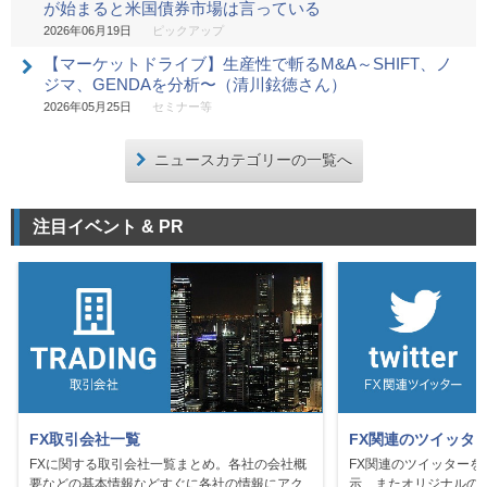
が始まると米国債券市場は言っている
2026年06月19日
ピックアップ
【マーケットドライブ】生産性で斬るM&A～SHIFT、ノ
ジマ、GENDAを分析〜（清川鉉徳さん）
2026年05月25日
セミナー等
ニュースカテゴリーの一覧へ
注目イベント & PR
FX取引会社一覧
FX関連のツイッタ
FXに関する取引会社一覧まとめ。各社の会社概
FX関連のツイッター
要などの基本情報などすぐに各社の情報にアク
示、またオリジナルの