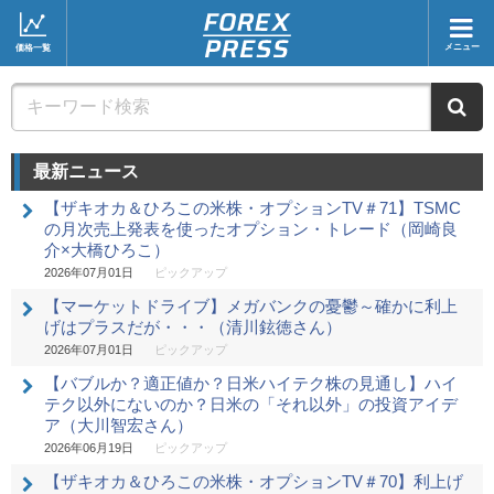
メニュー
価格一覧
ホーム
ニュース
ニ
取引会社
マーケット
最新ニュース
コラム・レポート
ブログ
【ザキオカ＆ひろこの米株・オプションTV＃71】TSMC
ツイッター
動画
の月次売上発表を使ったオプション・トレード（岡崎良
介×大橋ひろこ）
2026年07月01日
ピックアップ
【マーケットドライブ】メガバンクの憂鬱～確かに利上
げはプラスだが・・・（清川鉉徳さん）
2026年07月01日
ピックアップ
【バブルか？適正値か？日米ハイテク株の見通し】ハイ
テク以外にないのか？日米の「それ以外」の投資アイデ
ア（大川智宏さん）
2026年06月19日
ピックアップ
【ザキオカ＆ひろこの米株・オプションTV＃70】利上げ