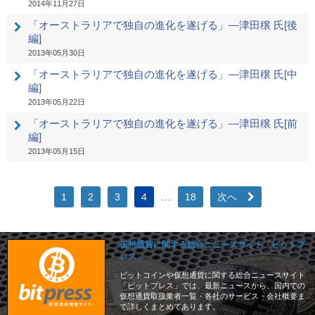
2014年11月27日
「オーストラリアで独自の進化を遂げる」―津田穣 氏[後
編]
2013年05月30日
「オーストラリアで独自の進化を遂げる」―津田穣 氏[中
編]
2013年05月22日
「オーストラリアで独自の進化を遂げる」―津田穣 氏[前
編]
2013年05月15日
1
2
3
4
…
18
次へ
仮想通貨に関する総合ニュースサイト「ビットプ
レス」
ビットコインや仮想通貨に関する総合ニュースサイト
「ビットプレス」では、最新ニュースから、国内での
仮想通貨取扱業者一覧・各社のサービス・会社概要ま
で詳しくまとめてあります。