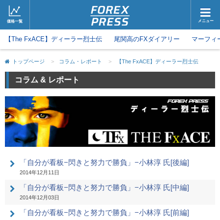
メニュー
価格一覧
【The FxACE】ディーラー烈士伝
ホーム
尾関高のFXダイアリー
ニュース
マーフィ
取引会社
マーケット
トップページ
>
コラム・レポート
>
【The FxACE】ディーラー烈士伝
コラム・レポート
ブログ
コラム & レポート
ツイッター
動画
「自分が看板−閃きと努力で勝負」−小林淳 氏[後編]
2014年12月11日
「自分が看板−閃きと努力で勝負」−小林淳 氏[中編]
2014年12月03日
「自分が看板−閃きと努力で勝負」−小林淳 氏[前編]