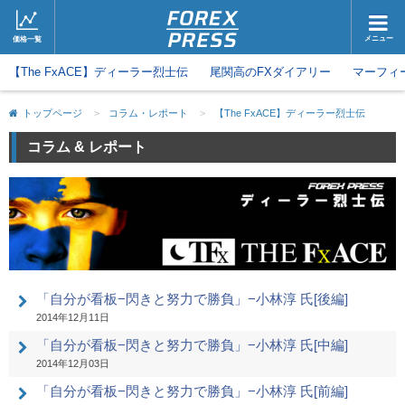
メニュー
価格一覧
【The FxACE】ディーラー烈士伝
ホーム
尾関高のFXダイアリー
ニュース
マーフィ
取引会社
マーケット
トップページ
>
コラム・レポート
>
【The FxACE】ディーラー烈士伝
コラム・レポート
ブログ
コラム & レポート
ツイッター
動画
「自分が看板−閃きと努力で勝負」−小林淳 氏[後編]
2014年12月11日
「自分が看板−閃きと努力で勝負」−小林淳 氏[中編]
2014年12月03日
「自分が看板−閃きと努力で勝負」−小林淳 氏[前編]