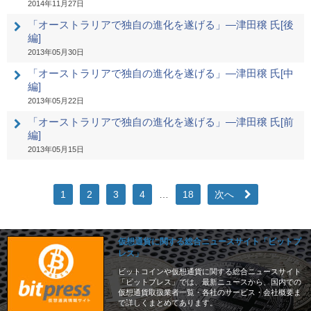
2014年11月27日
「オーストラリアで独自の進化を遂げる」―津田穣 氏[後
編]
2013年05月30日
「オーストラリアで独自の進化を遂げる」―津田穣 氏[中
編]
2013年05月22日
「オーストラリアで独自の進化を遂げる」―津田穣 氏[前
編]
2013年05月15日
1
2
3
4
…
18
次へ
仮想通貨に関する総合ニュースサイト「ビットプ
レス」
ビットコインや仮想通貨に関する総合ニュースサイト
「ビットプレス」では、最新ニュースから、国内での
仮想通貨取扱業者一覧・各社のサービス・会社概要ま
で詳しくまとめてあります。