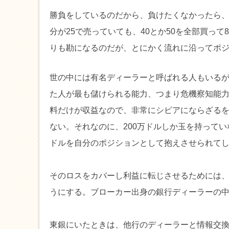
勝負をしているのだから、負けたくなかったら
分が25で売っていても、40とか50を全部買っ
りも勘になるのだが、とにかく流れに沿ってポ
世の中には有名ディーラーと呼ばれる人もいる
た人が最も儲けられる能力、つまり危機察知能
料だけが収益なので、非常にシビアにならざるを
ない。それなのに、200万ドルしか玉を持ってい
ドルを自分のポジションとして抱えさせられて
そのロスをカバーし利益に転じさせるためには
うにする。ブローカー出身の銀行ディーラーの
東銀にいたときは、他行のディーラーと情報交