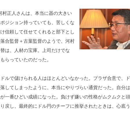
河村正人さんは、本当に器の大きい
のポジション持っていても、苦しくな
だけ信頼して任せてくれると部下とし
は落合監督＋古葉監督のようで、河村
為替は、人材の宝庫。上司だけでな
てもらっていたのだった。
ドドルで儲けられる人はほとんどいなかった。プラザ合意で、
下落してしまったように、本当にやりづらい通貨だった。自分
ルが一番ひどい成績になった。負けず嫌いの性格がムクムクと
取り戻し、最終的にドル円のチーフに推挙されたときは、心底