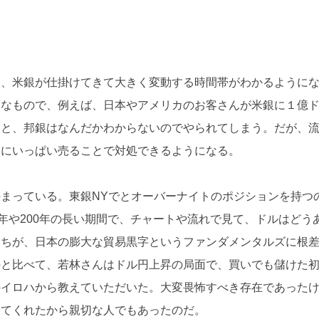
に、米銀が仕掛けてきて大きく変動する時間帯がわかるように
うなもので、例えば、日本やアメリカのお客さんが米銀に１億
ると、邦銀はなんだかわからないのでやられてしまう。だが、
ぐにいっぱい売ることで対処できるようになる。
まっている。東銀NYでとオーバーナイトのポジションを持つ
年や200年の長い期間で、チャートや流れで見て、ドルはどう
たちが、日本の膨大な貿易黒字というファンダメンタルズに根
のと比べて、若林さんはドル円上昇の局面で、買いでも儲けた
のイロハから教えていただいた。大変畏怖すべき存在であった
えてくれたから親切な人でもあったのだ。