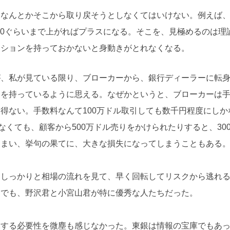
、なんとかそこから取り戻そうとしなくてはいけない。例えば
て80ぐらいまで上がればプラスになる。そこを、見極めるのは理
ジションを持っておかないと身動きがとれなくなる。
が、私が見ている限り、ブローカーから、銀行ディーラーに転
力を持っているように思える。なぜかというと、ブローカーは
得ない。手数料なんて100万ドル取引しても数千円程度にしか
なくても、顧客から500万ドル売りをかけられたりすると、30
しまい、挙句の果てに、大きな損失になってしまうこともある
、しっかりと相場の流れを見て、早く回転してリスクから逃れ
中でも、野沢君と小宮山君が特に優秀な人たちだった。
換する必要性を微塵も感じなかった。東銀は情報の宝庫でもあ