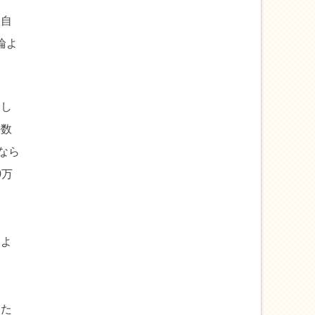
、自
論よ
身し
手数
なら
0万
。
るよ
った