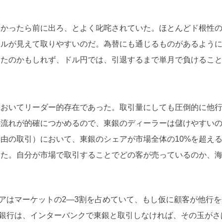
しかったら前に出ろ、とよく叱咤されていた。ほとんどド根性
ールが見えて取りやすいのだ。為替にも通じるものがあるよう
いたのかもしれず、ドル円では、引退するまで単月で負けるこ
においてリーダー的存在であった。取引量にしても圧倒的に他
の流れが的確につかめるので、東銀のディーラーは儲けやすい
由の取引）において、東銀のシェアが市場全体の10%を超え
きた。自分が市場で取引することでどの客が売っているのか、
。
アはマーケットの2―3割を占めていて、もし仮に顧客が他行を
銀行は、インターバンクで東銀と取引しなければ、その玉がさ