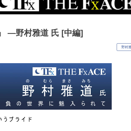
―野村雅道 氏 [中編]
キ
野村
ー
ワ
ー
ド