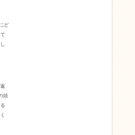
にど
けて
てし
り返
の頭
くる
なく