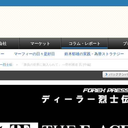
会社
マーケット
コラム・レポート
ブ
リー
マーフィーの日々是好日
鈴木郁雄の実践・為替ストラテジー
ラー烈士伝
>
「勝負の世界に魅入られて」 ―野村雅道 氏 [中編]
バックナンバ