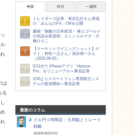
なっ
ドル
流れ
のは
ある
差し
最新のコラム
初め
ドル円１時間足：大局観とトレード
けれ
戦略
2026年08月07日