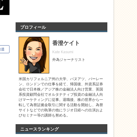
プロフィール
香澄ケイト
雅道
Kate Kasumi
外為ジャーナリスト
米国カリフォルニア州の大学、バヌアツ、バーレー
ン、ロンドンでの仕事を経て、帰国後、外資系証券
会社で日本株／アジア株の金融法人向け営業、英国
系投資顧問会社でオルタナティブ投資の金融法人向
けマーケティングに従事。退職後、株の世界から一
転して為替証拠金取引に関する活動を開始し、為替
サイトなどでの執筆の他にラジオ日経への出演およ
びセミナー等の講師も努める。
ニュースランキング