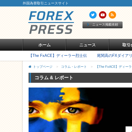
外国為替取引ニュースサイト
ニュース掲載依頼
ホーム
ニュース
取引
【The FxACE】ディーラー烈士伝
尾関高のFXダイア
トップページ
>
コラム・レポート
>
【The FxACE】ディー
コラム & レポート