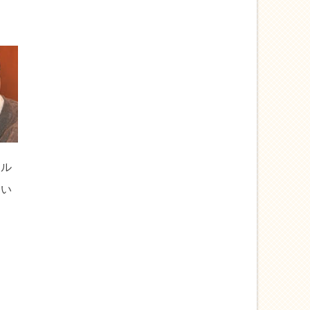
ドル
近い
。