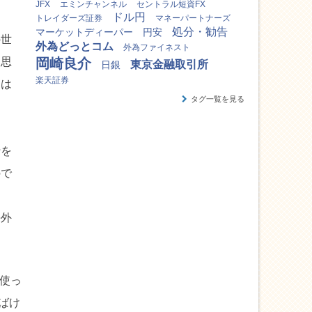
JFX
エミンチャンネル
セントラル短資FX
ドル円
トレイダーズ証券
マネーパートナーズ
処分・勧告
マーケットディーパー
円安
の世
外為どっとコム
外為ファイネスト
に思
岡崎良介
東京金融取引所
日銀
楽天証券
とは
タグ一覧を見る
行を
ので
る
海外
使っ
ばけ