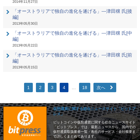
2014年11月27日
「オーストラリアで独自の進化を遂げる」―津田穣 氏[後
編]
2013年05月30日
「オーストラリアで独自の進化を遂げる」―津田穣 氏[中
編]
2013年05月22日
「オーストラリアで独自の進化を遂げる」―津田穣 氏[前
編]
2013年05月15日
1
2
3
4
…
18
次へ
仮想通貨に関する総合ニュースサイト「ビットプ
レス」
ビットコインや仮想通貨に関する総合ニュースサイト
「ビットプレス」では、最新ニュースから、国内での
仮想通貨取扱業者一覧・各社のサービス・会社概要ま
で詳しくまとめてあります。