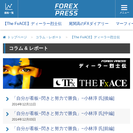
メニュー
価格一覧
【The FxACE】ディーラー烈士伝
ホーム
尾関高のFXダイアリー
ニュース
マーフィ
取引会社
マーケット
トップページ
>
コラム・レポート
>
【The FxACE】ディーラー烈士伝
コラム・レポート
ブログ
コラム & レポート
ツイッター
動画
「自分が看板−閃きと努力で勝負」−小林淳 氏[後編]
2014年12月11日
「自分が看板−閃きと努力で勝負」−小林淳 氏[中編]
2014年12月03日
「自分が看板−閃きと努力で勝負」−小林淳 氏[前編]