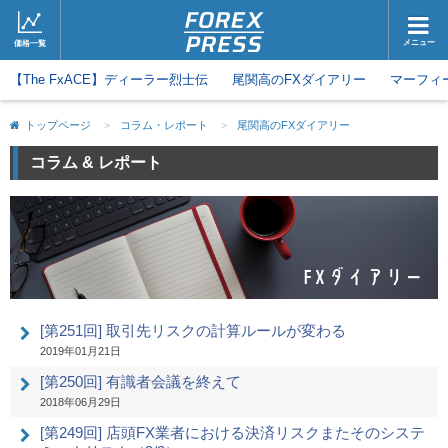
メニュー
価格一覧
【The FxACE】ディーラー烈士伝
ホーム
尾関高のFXダイアリー
ニュース
マーフィ
取引会社
マーケット
トップページ
>
コラム・レポート
>
尾関高のFXダイアリー
コラム・レポート
ブログ
コラム & レポート
ツイッター
動画
[第251回] 取引先リスクの計算ルールが変わる
2019年01月21日
[第250回] 有識者会議を終えて
2018年06月29日
[第249回] 店頭FX業者における決済リスクまたそのシステ