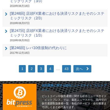
ミックリスク（3/3）
2018年06月18日
[第248回] 店頭FX業者における決済リスクまたそのシステ
ミックリスク（2/3）
2018年06月07日
[第247回] 店頭FX業者における決済リスクまたそのシステ
ミックリスク（1/3）
2018年06月05日
[第246回] レバ10倍規制の代わりに
2017年12月18日
1
2
3
4
…
43
次へ
仮想通貨に関する総合ニュースサイト「ビットプ
レス」
ビットコインや仮想通貨に関する総合ニュースサイト
「ビットプレス」では、最新ニュースから、国内での
仮想通貨取扱業者一覧・各社のサービス・会社概要ま
で詳しくまとめてあります。