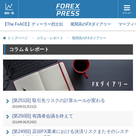
メニュー
価格一覧
【The FxACE】ディーラー烈士伝
ホーム
尾関高のFXダイアリー
ニュース
マーフィ
取引会社
マーケット
トップページ
>
コラム・レポート
>
尾関高のFXダイアリー
コラム・レポート
ブログ
コラム & レポート
ツイッター
動画
[第251回] 取引先リスクの計算ルールが変わる
2019年01月21日
[第250回] 有識者会議を終えて
2018年06月29日
[第249回] 店頭FX業者における決済リスクまたそのシステ