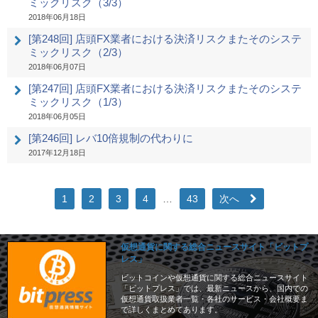
ミックリスク（3/3）
2018年06月18日
[第248回] 店頭FX業者における決済リスクまたそのシステ
ミックリスク（2/3）
2018年06月07日
[第247回] 店頭FX業者における決済リスクまたそのシステ
ミックリスク（1/3）
2018年06月05日
[第246回] レバ10倍規制の代わりに
2017年12月18日
1
2
3
4
…
43
次へ
仮想通貨に関する総合ニュースサイト「ビットプ
レス」
ビットコインや仮想通貨に関する総合ニュースサイト
「ビットプレス」では、最新ニュースから、国内での
仮想通貨取扱業者一覧・各社のサービス・会社概要ま
で詳しくまとめてあります。