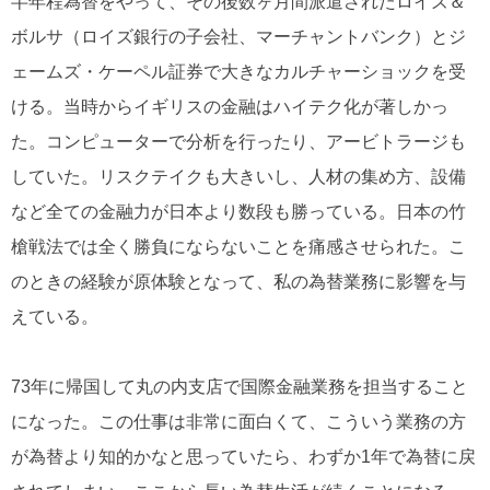
半年程為替をやって、その後数ヶ月間派遣されたロイズ＆
ボルサ（ロイズ銀行の子会社、マーチャントバンク）とジ
ェームズ・ケーペル証券で大きなカルチャーショックを受
ける。当時からイギリスの金融はハイテク化が著しかっ
た。コンピューターで分析を行ったり、アービトラージも
していた。リスクテイクも大きいし、人材の集め方、設備
など全ての金融力が日本より数段も勝っている。日本の竹
槍戦法では全く勝負にならないことを痛感させられた。こ
のときの経験が原体験となって、私の為替業務に影響を与
えている。
73年に帰国して丸の内支店で国際金融業務を担当すること
になった。この仕事は非常に面白くて、こういう業務の方
が為替より知的かなと思っていたら、わずか1年で為替に戻