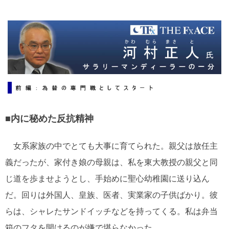
ー
ワ
ー
ド
■内に秘めた反抗精神
女系家族の中でとても大事に育てられた。親父は放任主
義だったが、家付き娘の母親は、私を東大教授の親父と同
じ道を歩ませようとし、手始めに聖心幼稚園に送り込ん
だ。回りは外国人、皇族、医者、実業家の子供ばかり。彼
らは、シャレたサンドイッチなどを持ってくる。私は弁当
箱のフタを開けるのが嫌で堪らなかった。