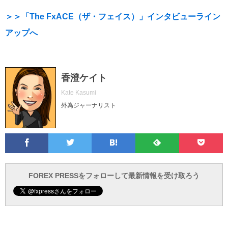
＞＞「The FxACE（ザ・フェイス）」インタビューライン
アップへ
香澄ケイト
Kate Kasumi
外為ジャーナリスト
Facebook
Twitter
Feedly
Pocke
は
フ
あ
で
で
て
ォ
と
ブ
ロ
で
ー
FOREX PRESSをフォローして最新情報を受け取ろう