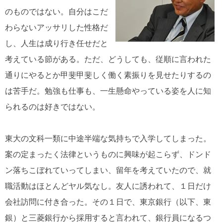
のものではない。自分はこだ
わらないアッサリした性格だ
し、人生は成り行き任せだと
考えている節がある。ただ、どうしても、従順に言われた
通りにやるとか甲斐甲斐しく働く素振りを見せたりするの
は苦手だ。勉強も仕事も、一生懸命やっている姿を人に知
られるのは好きではない。
東大の文科一類に中途半端な気持ちで入学してしまった。
案の定まったく法律というものに興味が起こらず、ドンド
ン落ちこぼれていってしまい、留年を考えていたので、就
職活動はほとんどヤル気なし。友人に誘われて、１日だけ
会社訪問に付き合った。その１日で、東京銀行（以下、東
銀）と三菱銀行から採用すると言われて、銀行員になるつ