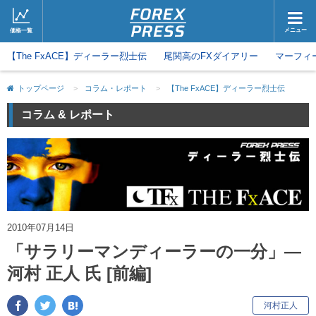
メニュー
価格一覧
【The FxACE】ディーラー烈士伝
ホーム
尾関高のFXダイアリー
ニュース
マーフィ
取引会社
マーケット
トップページ
>
コラム・レポート
>
【The FxACE】ディーラー烈士伝
コラム・レポート
ブログ
コラム & レポート
ツイッター
動画
2010年07月14日
「サラリーマンディーラーの一分」―
河村 正人 氏 [前編]
キ
河村正人