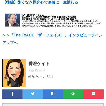
【後編】飽くなき探究心で為替に一生携わる
＞＞「The FxACE（ザ・フェイス）」インタビューライン
アップへ
香澄ケイト
Kate Kasumi
外為ジャーナリスト
Facebook
Twitter
Feedly
Pocke
は
フ
あ
で
で
て
ォ
と
ブ
ロ
で