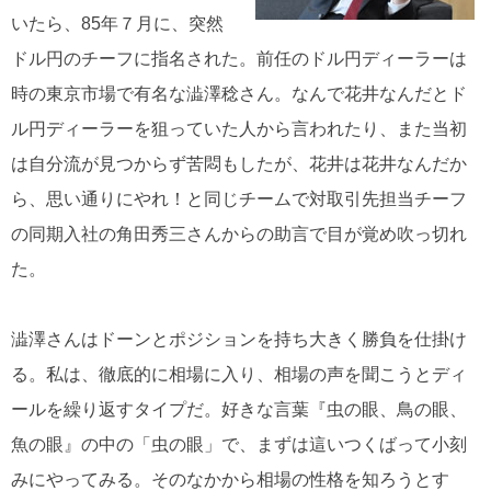
いたら、85年７月に、突然
ドル円のチーフに指名された。前任のドル円ディーラーは
時の東京市場で有名な澁澤稔さん。なんで花井なんだとド
ル円ディーラーを狙っていた人から言われたり、また当初
は自分流が見つからず苦悶もしたが、花井は花井なんだか
ら、思い通りにやれ！と同じチームで対取引先担当チーフ
の同期入社の角田秀三さんからの助言で目が覚め吹っ切れ
た。
澁澤さんはドーンとポジションを持ち大きく勝負を仕掛け
る。私は、徹底的に相場に入り、相場の声を聞こうとディ
ールを繰り返すタイプだ。好きな言葉『虫の眼、鳥の眼、
魚の眼』の中の「虫の眼」で、まずは這いつくばって小刻
みにやってみる。そのなかから相場の性格を知ろうとす