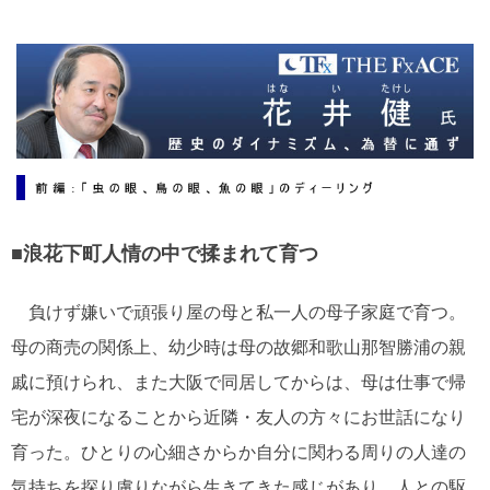
ー
ワ
ー
ド
■浪花下町人情の中で揉まれて育つ
負けず嫌いで頑張り屋の母と私一人の母子家庭で育つ。
母の商売の関係上、幼少時は母の故郷和歌山那智勝浦の親
戚に預けられ、また大阪で同居してからは、母は仕事で帰
宅が深夜になることから近隣・友人の方々にお世話になり
育った。ひとりの心細さからか自分に関わる周りの人達の
気持ちを探り慮りながら生きてきた感じがあり、人との駆