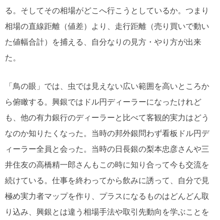
る。そしてその相場がどこへ行こうとしているか。つまり
相場の直線距離（値差）より、走行距離（売り買いで動い
た値幅合計）を捕える、自分なりの見方・やり方が出来
た。
「鳥の眼」では、虫では見えない広い範囲を高いところか
ら俯瞰する。興銀ではドル円ディーラーになったけれど
も、他の有力銀行のディーラーと比べて客観的実力はどう
なのか知りたくなった。当時の邦外銀問わず看板ドル円デ
ィーラー全員と会った。当時の日長銀の梨本忠彦さんや三
井住友の高橋精一郎さんもこの時に知り合って今も交流を
続けている。仕事を終わってから飲みに誘って、自分で見
極め実力者マップを作り、プラスになるものはどんどん取
り込み、興銀とは違う相場手法や取引先動向を学ぶことを