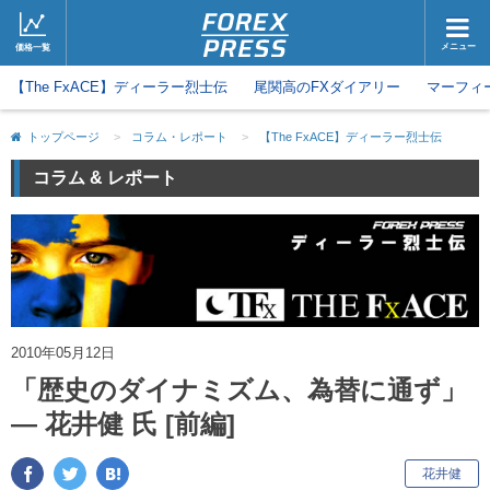
メニュー
価格一覧
【The FxACE】ディーラー烈士伝
ホーム
尾関高のFXダイアリー
ニュース
マーフィ
取引会社
マーケット
トップページ
>
コラム・レポート
>
【The FxACE】ディーラー烈士伝
コラム・レポート
ブログ
コラム & レポート
ツイッター
動画
2010年05月12日
「歴史のダイナミズム、為替に通ず」
― 花井健 氏 [前編]
キ
花井健