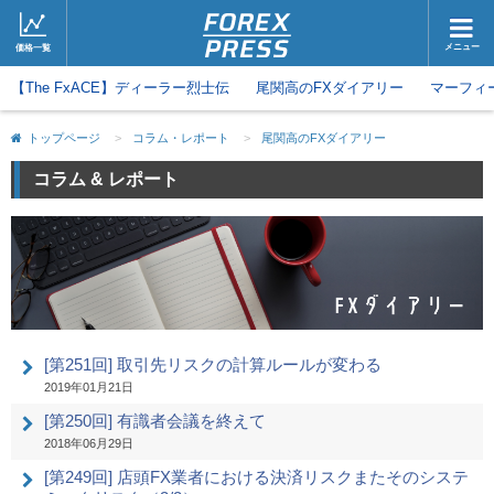
メニュー
価格一覧
【The FxACE】ディーラー烈士伝
ホーム
尾関高のFXダイアリー
ニュース
マーフィ
取引会社
マーケット
トップページ
>
コラム・レポート
>
尾関高のFXダイアリー
コラム・レポート
ブログ
コラム & レポート
ツイッター
動画
[第251回] 取引先リスクの計算ルールが変わる
2019年01月21日
[第250回] 有識者会議を終えて
2018年06月29日
[第249回] 店頭FX業者における決済リスクまたそのシステ