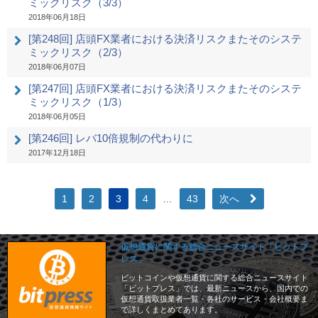
ミックリスク（3/3）
2018年06月18日
[第248回] 店頭FX業者における決済リスクまたそのシステ
ミックリスク（2/3）
2018年06月07日
[第247回] 店頭FX業者における決済リスクまたそのシステ
ミックリスク（1/3）
2018年06月05日
[第246回] レバ10倍規制の代わりに
2017年12月18日
1
2
3
4
…
43
次へ
仮想通貨に関する総合ニュースサイト「ビットプ
レス」
ビットコインや仮想通貨に関する総合ニュースサイト
「ビットプレス」では、最新ニュースから、国内での
仮想通貨取扱業者一覧・各社のサービス・会社概要ま
で詳しくまとめてあります。