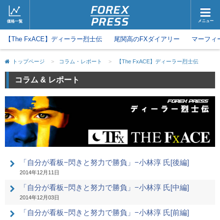
メニュー
価格一覧
【The FxACE】ディーラー烈士伝
ホーム
尾関高のFXダイアリー
ニュース
マーフィ
取引会社
マーケット
トップページ
>
コラム・レポート
>
【The FxACE】ディーラー烈士伝
コラム・レポート
ブログ
コラム & レポート
ツイッター
動画
「自分が看板−閃きと努力で勝負」−小林淳 氏[後編]
2014年12月11日
「自分が看板−閃きと努力で勝負」−小林淳 氏[中編]
2014年12月03日
「自分が看板−閃きと努力で勝負」−小林淳 氏[前編]