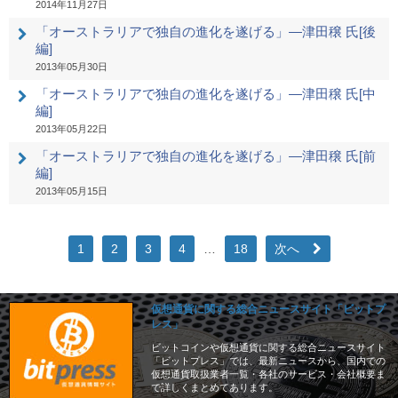
2014年11月27日
「オーストラリアで独自の進化を遂げる」―津田穣 氏[後
編]
2013年05月30日
「オーストラリアで独自の進化を遂げる」―津田穣 氏[中
編]
2013年05月22日
「オーストラリアで独自の進化を遂げる」―津田穣 氏[前
編]
2013年05月15日
1
2
3
4
…
18
次へ
仮想通貨に関する総合ニュースサイト「ビットプ
レス」
ビットコインや仮想通貨に関する総合ニュースサイト
「ビットプレス」では、最新ニュースから、国内での
仮想通貨取扱業者一覧・各社のサービス・会社概要ま
で詳しくまとめてあります。