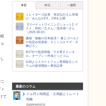
を組
ショ
い
理し
でニ
最新のコラム
ディ
ドル円１時間足：大局観とトレード
けて
戦略
2026年08月07日