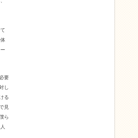
し、
して
ら体
レー
必要
対し
ける
で見
僕ら
う人