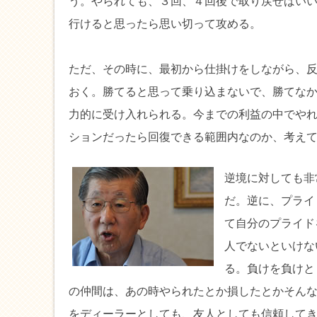
う。やられても、３回、４回後で取り戻せばい
行けると思ったら思い切って攻める。
ただ、その時に、最初から仕掛けをしながら、
おく。勝てると思って乗り込まないで、勝てな
力的に受け入れられる。今までの利益の中でや
ションだったら回復できる範囲内なのか、考え
逆境に対しても非
だ。逆に、プライ
て自分のプライド
人でないといけな
る。負けを負けと
の仲間は、あの時やられたとか損したとかそん
をディーラーとしても、友人としても信頼して