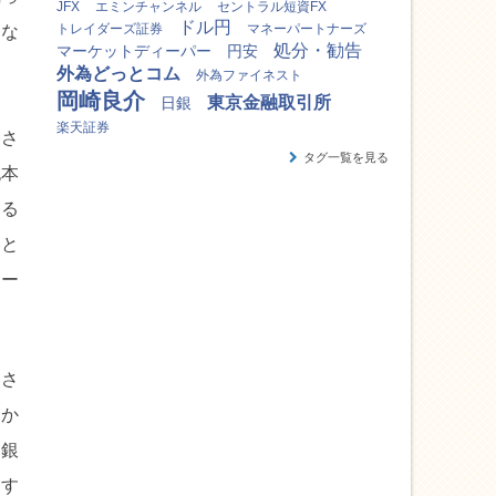
JFX
エミンチャンネル
セントラル短資FX
ドル円
トレイダーズ証券
マネーパートナーズ
秀な
処分・勧告
マーケットディーパー
円安
外為どっとコム
外為ファイネスト
岡崎良介
東京金融取引所
日銀
楽天証券
勝さ
タグ一覧を見る
紀本
する
ッと
ィー
眞さ
うか
る銀
ます