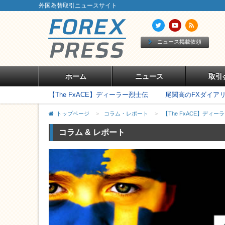
外国為替取引ニュースサイト
ニュース掲載依頼
ホーム
ニュース
取引
【The FxACE】ディーラー烈士伝
尾関高のFXダイア
トップページ
>
コラム・レポート
>
【The FxACE】ディー
コラム & レポート