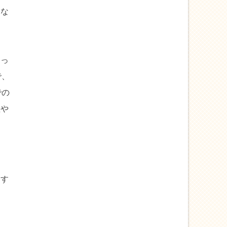
しな
なっ
で、
での
理や
通す
あ
ま