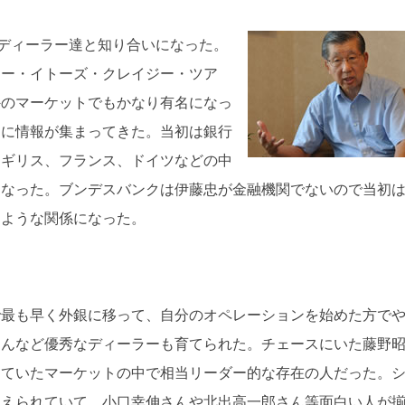
のディーラー達と知り合いになった。
シー・イトーズ・クレイジー・ツア
外のマーケットでもかなり有名になっ
的に情報が集まってきた。当初は銀行
イギリス、フランス、ドイツなどの中
になった。ブンデスバンクは伊藤忠が金融機関でないので当初
るような関係になった。
で最も早く外銀に移って、自分のオペレーションを始めた方で
さんなど優秀なディーラーも育てられた。チェースにいた藤野
っていたマーケットの中で相当リーダー的な存在の人だった。
鍛えられていて、小口幸伸さんや北出高一郎さん等面白い人が