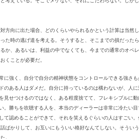
いと考えている。そこでメゲない、それにこだわらない。しか
反対方向に出た場合、どのくらいやられるかという計算は当然
かった時の逃げ道を考える。そうすると、そこまでの損だった
れるか、あるいは、利益の中でなくても、今までの通常のオペ
ておくことが必要だ。
常に強く、自分で自分の精神状態をコントロールできる強さも
ドのある人はダメだ。自分に持っているのは構わないが、人に
を見せつけるのではなく、ある程度捨てて、フレキシブルに動
い。勝ちを吹聴する人を、本当のディーラーは非常に冷たい目
して認めることができて、それを笑えるぐらいの人はすごい。
な話ばかりして、お互いにもういい格好なんてしない。そうい
きた。