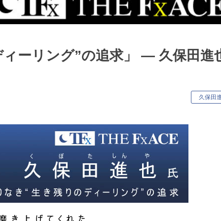
ィーリング”の追求」 ― 久保田進
キ
久保田
ー
ワ
ー
ド