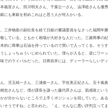
橋本義宣さん、田川明夫さん、千葉公一さん、澁澤稔さんも優
邦銀にも東銀を初めこれはと思う人が何人かいる。
た。三井物産の副社長を経て日銀の審議委員をなさった福間年
尊敬している。ともかく相場が大好きな人だった。三菱商事の
基本的に商事は石油を持っているので買いで入ってくる。そう
もうしょっちゅういじめられていた。僕らが入ると、逆にワー
意味でのライバルだった。日商岩井には、ディーラーらしいデ
さん、児玉純一さん、三浦俊一さん、宇佐美正紀さん、五十嵐
島精也さんなど。僕が課長を譲った藤代昇さんは、肌感覚とい
んかが分からないところで上手くポジションを回していた。あ
ないそうですね」と言われた。「え、そんなに悪い評判立って