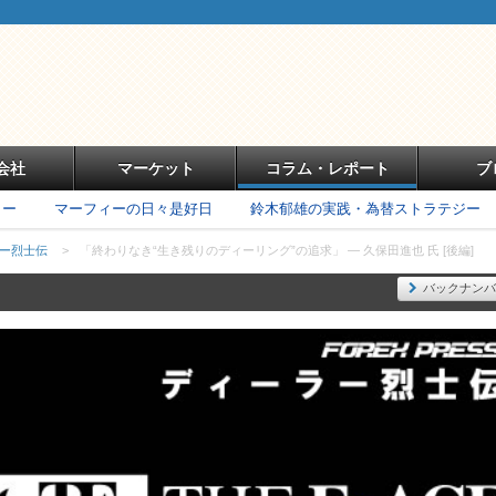
会社
マーケット
コラム・レポート
ブ
リー
マーフィーの日々是好日
鈴木郁雄の実践・為替ストラテジー
ラー烈士伝
>
「終わりなき“生き残りのディーリング”の追求」 ― 久保田進也 氏 [後編]
バックナンバ