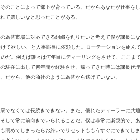
。そのことによって部下が育っている。だからあなたが仕事を
われて嬉しいなと思ったことがある。
形の為替市場に対応できる組織を創りたいと考えて僕が課長に
預けて欲しい、と人事部長に依頼した。ローテーションを組ん
たのだ。例えば誰々は何年目にディーリングをさせて、ここま
クの駐在に出して何年間か経験させ、帰ってきた時には課長代
た。だから、他の商社のように為替から逃げていない。
健康でなくては長続きできない。また、優れたディーラーに共
、そして常に前向きでいられることだ。僕は非常に楽観的で、
ンも閉めてしまったらお終いでリセットももうすぐにできてし