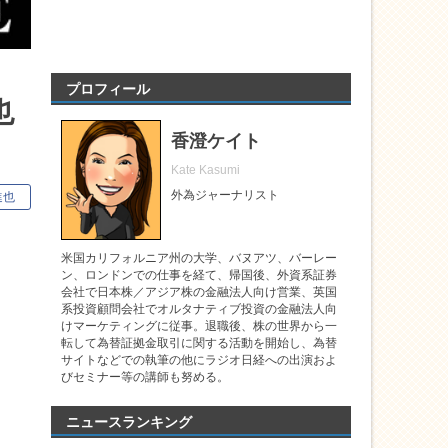
プロフィール
也
香澄ケイト
Kate Kasumi
外為ジャーナリスト
進也
米国カリフォルニア州の大学、バヌアツ、バーレー
ン、ロンドンでの仕事を経て、帰国後、外資系証券
会社で日本株／アジア株の金融法人向け営業、英国
系投資顧問会社でオルタナティブ投資の金融法人向
けマーケティングに従事。退職後、株の世界から一
転して為替証拠金取引に関する活動を開始し、為替
サイトなどでの執筆の他にラジオ日経への出演およ
びセミナー等の講師も努める。
ニュースランキング