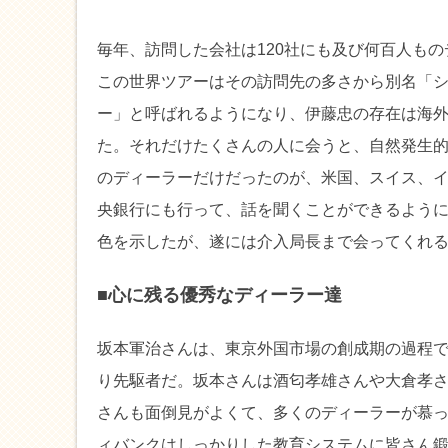
毎年、訪問した会社は120社にも及び何百人も
この世界ツアーはその訪問先の多さから別名「
ー」と呼ばれるようになり、伊藤忠の存在は海
た。それだけたくさんの人に会うと、自然発生
のディーラーだけだったのが、米国、スイス、
央銀行にも行って、話を聞くことができるよう
色を示したが、遂には介入局長まで会ってくれ
■心に残る優秀なディーラー達
坂本軍治さんは、東京外国市場の創成期の過程
り先駆者だ。坂本さんは酒匂孝雄さんや大倉孝
さんも面倒見がよくて、多くのディーラーが慕
ィバンクはしっかりした教育システムに皆さん