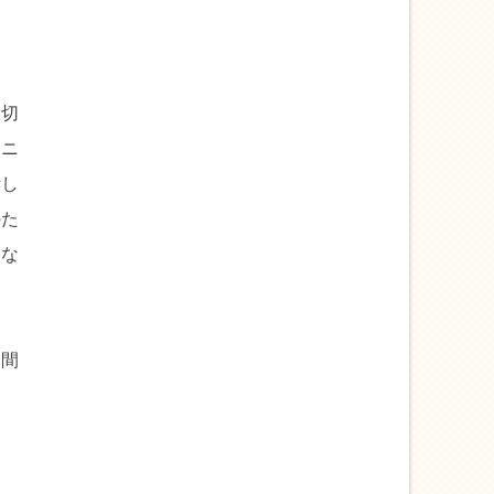
大切
なニ
断し
のた
はな
仲間
っ