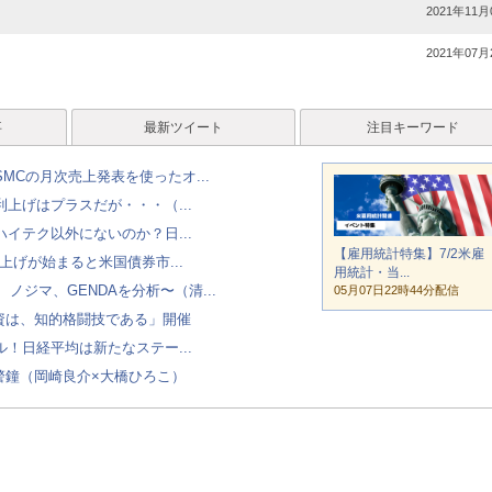
2021年11月
2021年07月
事
最新ツイート
注目キーワード
MCの月次売上発表を使ったオ...
上げはプラスだが・・・（...
イテク以外にないのか？日...
【雇用統計特集】7/2米雇
上げが始まると米国債券市...
用統計・当...
ノジマ、GENDAを分析〜（清...
05月07日22時44分配信
投資は、知的格闘技である」開催
！日経平均は新たなステー...
警鐘（岡崎良介×大橋ひろこ）