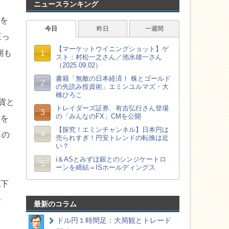
ニュースランキング
数を
至っ
測も
貨と
るを
らの
低下
〜
最新のコラム
ドル円１時間足：大局観とトレード