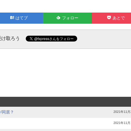
Feedly
Pocket
はてブ
フォロー
あとで
で
で
受け取ろう
が同居？
2021年11月
2021年11月