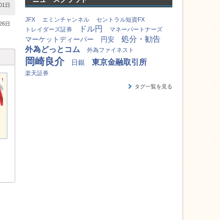
01日
JFX
エミンチャンネル
セントラル短資FX
26日
ドル円
トレイダーズ証券
マネーパートナーズ
処分・勧告
マーケットディーパー
円安
外為どっとコム
外為ファイネスト
岡崎良介
東京金融取引所
日銀
楽天証券
タグ一覧を見る