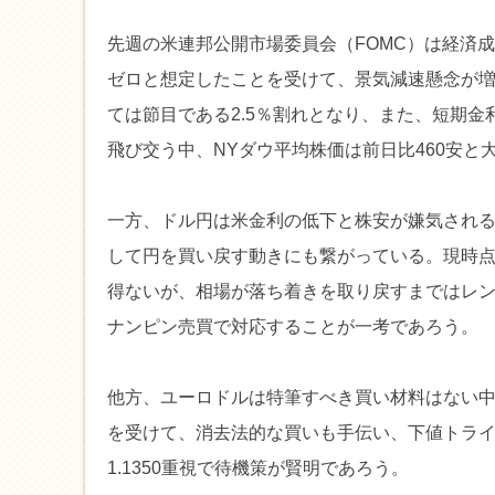
先週の米連邦公開市場委員会（FOMC）は経済
ゼロと想定したことを受けて、景気減速懸念が増
ては節目である2.5％割れとなり、また、短期
飛び交う中、NYダウ平均株価は前日比460安
一方、ドル円は米金利の低下と株安が嫌気される
して円を買い戻す動きにも繋がっている。現時
得ないが、相場が落ち着きを取り戻すまではレンジ幅
ナンピン売買で対応することが一考であろう。
他方、ユーロドルは特筆すべき買い材料はない
を受けて、消去法的な買いも手伝い、下値トライに
1.1350重視で待機策が賢明であろう。