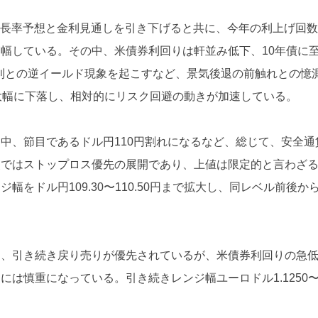
成長率予想と金利見通しを引き下げると共に、今年の利上げ回
幅している。その中、米債券利回りは軒並み低下、10年債に
金利との逆イールド現象を起こすなど、景気後退の前触れとの憶
と大幅に下落し、相対的にリスク回避の動きが加速している。
中、節目であるドル円110円割れになるなど、総じて、安全通
点ではストップロス優先の展開であり、上値は限定的と言わざ
をドル円109.30〜110.50円まで拡大し、同レベル前後か
中、引き続き戻り売りが優先されているが、米債券利回りの急
は慎重になっている。引き続きレンジ幅ユーロドル1.1250