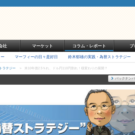
会社
マーケット
コラム・レポート
ブ
リー
マーフィーの日々是好日
鈴木郁雄の実践・為替ストラテジー
トラテジー
>
米10年債2.5％れ、ドル円110円割れ！様変わりの展開？
バックナンバ