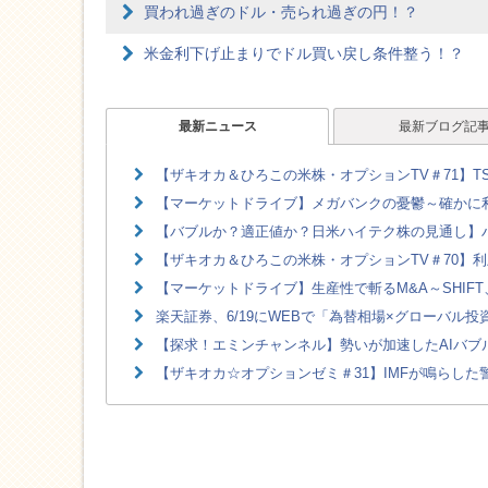
買われ過ぎのドル・売られ過ぎの円！？
米金利下げ止まりでドル買い戻し条件整う！？
最新ニュース
最新ブログ記
【ザキオカ＆ひろこの米株・オプションTV＃71】TS
【マーケットドライブ】メガバンクの憂鬱～確かに利
【バブルか？適正値か？日米ハイテク株の見通し】ハ
【ザキオカ＆ひろこの米株・オプションTV＃70】利
【マーケットドライブ】生産性で斬るM&A～SHIFT、
楽天証券、6/19にWEBで「為替相場×グローバル
【探求！エミンチャンネル】勢いが加速したAIバブル
【ザキオカ☆オプションゼミ＃31】IMFが鳴らした