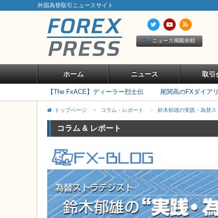
外国為替取引ニュースサイト
ニュース掲載依頼
ホーム
ニュース
取引
【The FxACE】ディーラー烈士伝
尾関高のFXダイア
トップページ
>
コラム・レポート
>
鈴木郁雄の実践・為替ス
コラム & レポート