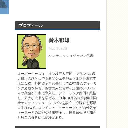
プロフィール
鈴木郁雄
Ikuo Suzuki
ケンティッシュジャパン代表
オーバーシーズユニオン銀行入行後、フランスの3
大銀行のひとつであるソシエテジェネル銀行東京支
店に勤務、外国資金本部長として20年間のディーリ
ング経験を持ち、為替のみならず今話題のデリバテ
ィブ業務を日本に導入し、ディーリング部門を統括
し、多大な成果を挙げる。01年10月為替投資顧問会
社ケンティッシュ ジャパンを設立、今現在も邦銀
大手ならびにロンドン・ニューヨークなどの外銀デ
ィーラーとの親密な情報交換し、投資家心理を加え
た独自の分析には定評がある。