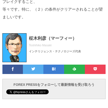
ブレイクすること、
等々です。特に、（２）の条件がクリアーされることが望
ましいです。
柾木利彦（マーフィー）
Toshihiko Masaki
インテリジェンス・テクノロジーズ代表
Facebook
Twitter
Feedly
Pocke
は
フ
あ
で
で
て
ォ
と
ブ
ロ
で
ー
FOREX PRESSをフォローして最新情報を受け取ろう