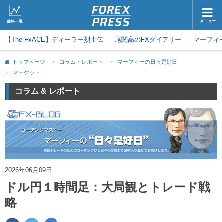
メニュー
価格一覧
【The FxACE】ディーラー烈士伝
ホーム
尾関高のFXダイアリー
ニュース
マーフィ
取引会社
マーケット
トップページ
>
コラム・レポート
>
マーフィーの日々是好日
>
マーケット
コラム・レポート
ブログ
コラム & レポート
ツイッター
動画
2026年06月09日
ドル円１時間足：大局観とトレード戦
略