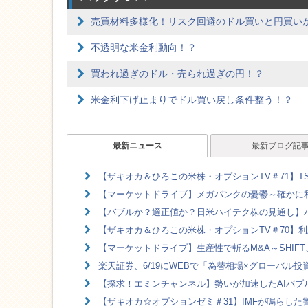
売買材料多様化！リスク回避のドル買いと円買い
不透明な米金利動向！？
買われ過ぎのドル・売られ過ぎの円！？
米金利下げ止まりでドル買い戻し条件整う！？
最新ニュース
最新ブログ記
【ザキオカ＆ひろこの米株・オプションTV＃71】TS
【マーケットドライブ】メガバンクの憂鬱～確かに利
【バブルか？適正値か？日米ハイテク株の見通し】ハ
【ザキオカ＆ひろこの米株・オプションTV＃70】利
【マーケットドライブ】生産性で斬るM&A～SHIFT、
楽天証券、6/19にWEBで「為替相場×グローバル
【探求！エミンチャンネル】勢いが加速したAIバブル
【ザキオカ☆オプションゼミ＃31】IMFが鳴らした