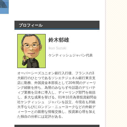
プロフィール
鈴木郁雄
Ikuo Suzuki
ケンティッシュジャパン代表
オーバーシーズユニオン銀行入行後、フランスの3
大銀行のひとつであるソシエテジェネル銀行東京支
店に勤務、外国資金本部長として20年間のディーリ
ング経験を持ち、為替のみならず今話題のデリバテ
ィブ業務を日本に導入し、ディーリング部門を統括
し、多大な成果を挙げる。01年10月為替投資顧問会
社ケンティッシュ ジャパンを設立、今現在も邦銀
大手ならびにロンドン・ニューヨークなどの外銀デ
ィーラーとの親密な情報交換し、投資家心理を加え
た独自の分析には定評がある。