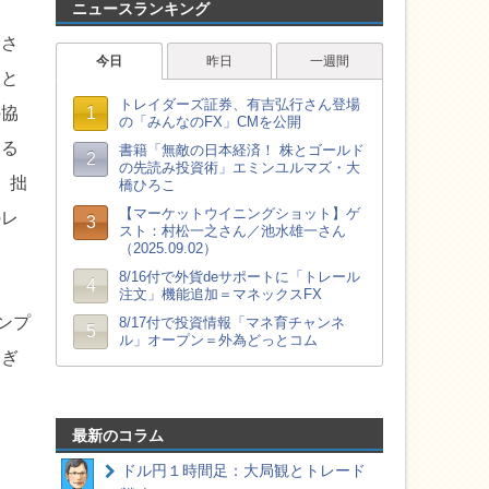
ニュースランキング
定さ
由と
の協
いる
、拙
のレ
ンプ
過ぎ
最新のコラム
ドル円１時間足：大局観とトレード