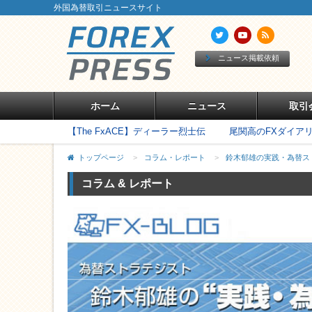
外国為替取引ニュースサイト
ニュース掲載依頼
ホーム
ニュース
取引
【The FxACE】ディーラー烈士伝
尾関高のFXダイア
トップページ
>
コラム・レポート
>
鈴木郁雄の実践・為替ス
コラム & レポート