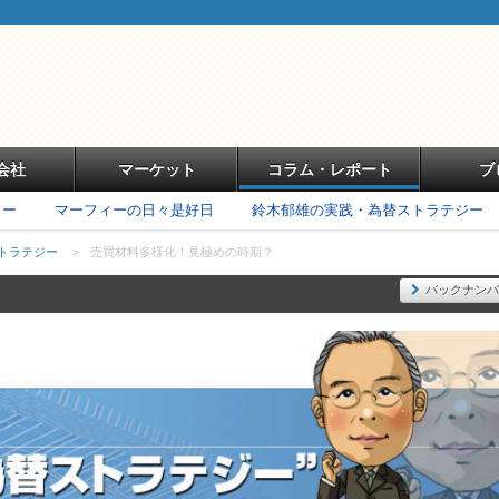
会社
マーケット
コラム・レポート
ブ
リー
マーフィーの日々是好日
鈴木郁雄の実践・為替ストラテジー
トラテジー
>
売買材料多様化！見極めの時期？
バックナンバ