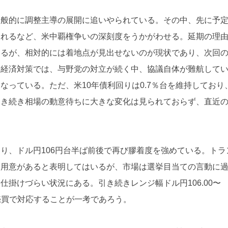
全般的に調整主導の展開に追いやられている。その中、先に予
されるなど、米中覇権争いの深刻度をうかがわせる。延期の理
いるが、相対的には着地点が見出せないのが現状であり、次回
加経済対策では、与野党の対立が続く中、協議自体が難航して
っている。ただ、米10年債利回りは0.7％台を維持しており
引き続き相場の動意待ちに大きな変化は見られておらず、直近
り、ドル円106円台半ば前後で再び膠着度を強めている。トラ
る用意があると表明してはいるが、市場は選挙目当ての言動に
掛けづらい状況にある。引き続きレンジ幅ドル円106.00〜
ン売買で対応することが一考であろう。