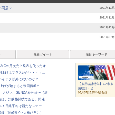
が同居？
2021年11月
2021年11月
2021年11月
2021年07月
事
最新ツイート
注目キーワード
MCの月次売上発表を使ったオ...
上げはプラスだが・・・（...
イテク以外にないのか？日...
【雇用統計特集】7/2米雇
上げが始まると米国債券市...
用統計・当...
ノジマ、GENDAを分析〜（清...
05月07日22時44分配信
投資は、知的格闘技である」開催
！日経平均は新たなステー...
警鐘（岡崎良介×大橋ひろこ）