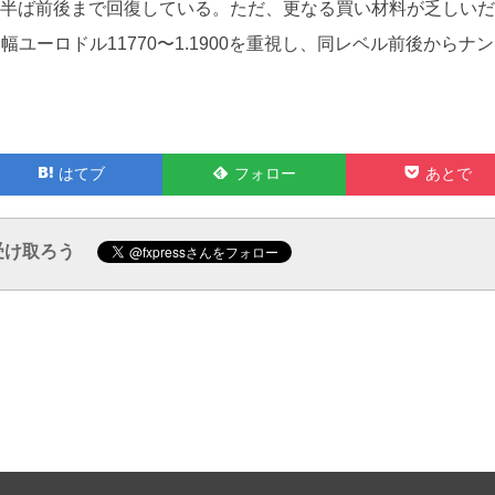
8台半ば前後まで回復している。ただ、更なる買い材料が乏しい
ーロドル11770〜1.1900を重視し、同レベル前後からナ
Feedly
Pocket
はてブ
フォロー
あとで
で
で
受け取ろう