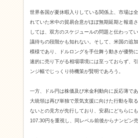
世界各国が夏休暇入りしている関係上、市場は
れていた米中の貿易合意がほぼ無期延期と報道
しては、双方のスケジュールの問題と伝わって
議待ちの段階かも知れない。そして、米国の追
模様であり、ドルロングを手仕舞う動きが優勢にな
速的に売り下がる相場環境には至っておらず、
ンジ幅でじっくり待機策が賢明であろう。
一方、ドル円は株価及び米金利動向に反応薄であ
大統領は再び単独で景気支援に向けた行動を取
ないとの見方が先行しており、安易にどちらにも仕
107.30円を重視し、同レベル前後からナンピ