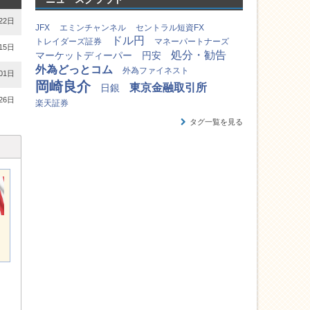
22日
JFX
エミンチャンネル
セントラル短資FX
ドル円
トレイダーズ証券
マネーパートナーズ
15日
処分・勧告
マーケットディーパー
円安
外為どっとコム
外為ファイネスト
01日
岡崎良介
東京金融取引所
日銀
26日
楽天証券
タグ一覧を見る