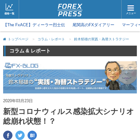
メニュー
価格一覧
【The FxACE】ディーラー烈士伝
ホーム
尾関高のFXダイアリー
ニュース
マーフィ
取引会社
マーケット
トップページ
>
コラム・レポート
>
鈴木郁雄の実践・為替ストラテジー
コラム・レポート
ブログ
コラム & レポート
ツイッター
動画
2020年03月23日
新型コロナウィルス感染拡大シナリオ
総崩れ状態！？