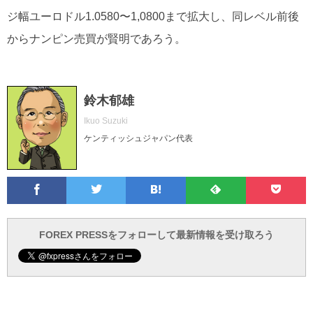
ジ幅ユーロドル1.0580〜1,0800まで拡大し、同レベル前後
からナンピン売買が賢明であろう。
鈴木郁雄
Ikuo Suzuki
ケンティッシュジャパン代表
Facebook
Twitter
Feedly
Pocke
は
フ
あ
で
で
て
ォ
と
ブ
ロ
で
ー
FOREX PRESSをフォローして最新情報を受け取ろう