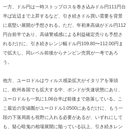
一方、ドル円は一時ストップロスを巻き込みドル円111円台
半ば近辺まで上昇するなど、引き続きドル買い需要を背景
に底堅い展開が予想される。ただ、年初来高値がドル円112
円台前半であり、高値警戒感による利益確定売りも予想さ
れるだけに、引き続きレンジ幅ドル円109.80〜112.00円ま
で拡大し、同レベル前後からナンピン売買が一考であろ
う。
他方、ユーロドルはウィルス感染拡大がイタリアを筆頭
に、欧州各国でも拡大する中、ポンドが失速状態にあり、
ユーロドルも一気に1.06台半ば前後まで急落している。こ
こ最近の安値圏がユーロドル1.0500にあるだけに、もう一
段の下落局面も視野に入れる必要があるが、いずれにして
も、疑心暗鬼の相場展開に陥っている以上、引き続きレン