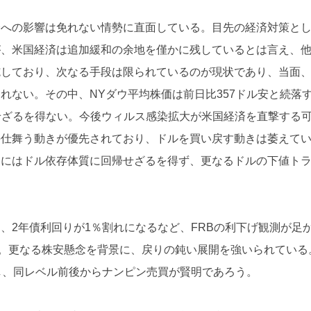
済への影響は免れない情勢に直面している。目先の経済対策と
が、米国経済は追加緩和の余地を僅かに残しているとは言え、
施しており、次なる手段は限られているのが現状であり、当面
れない。その中、NYダウ平均株価は前日比357ドル安と続落
識せざるを得ない。今後ウィルス感染拡大が米国経済を直撃する
手仕舞う動きが優先されており、ドルを買い戻す動きは萎えて
的にはドル依存体質に回帰せざるを得ず、更なるドルの下値ト
、2年債利回りが1％割れになるなど、FRBの利下げ観測が足
る。更なる株安懸念を背景に、戻りの鈍い展開を強いられている
を重視し、同レベル前後からナンピン売買が賢明であろう。