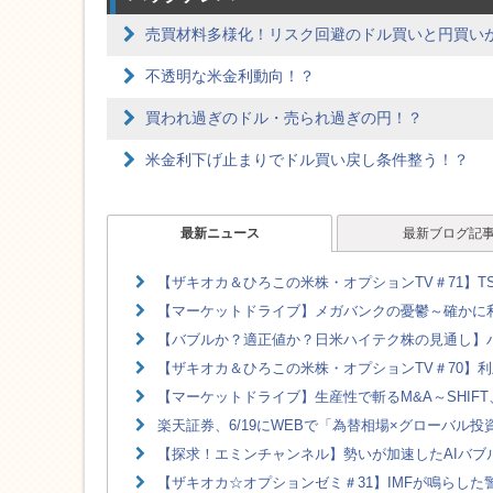
売買材料多様化！リスク回避のドル買いと円買い
不透明な米金利動向！？
買われ過ぎのドル・売られ過ぎの円！？
米金利下げ止まりでドル買い戻し条件整う！？
最新ニュース
最新ブログ記
【ザキオカ＆ひろこの米株・オプションTV＃71】TS
【マーケットドライブ】メガバンクの憂鬱～確かに利
【バブルか？適正値か？日米ハイテク株の見通し】ハ
【ザキオカ＆ひろこの米株・オプションTV＃70】利
【マーケットドライブ】生産性で斬るM&A～SHIFT、
楽天証券、6/19にWEBで「為替相場×グローバル
【探求！エミンチャンネル】勢いが加速したAIバブル
【ザキオカ☆オプションゼミ＃31】IMFが鳴らした