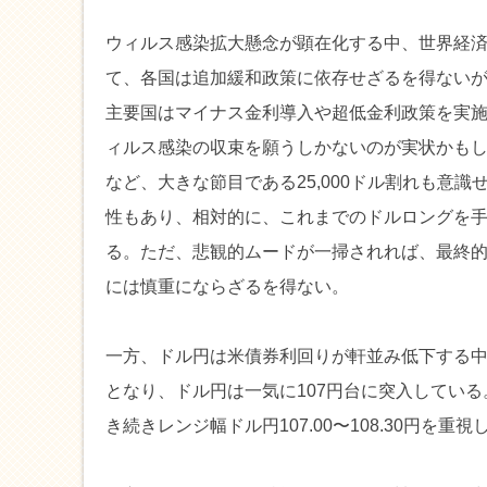
ウィルス感染拡大懸念が顕在化する中、世界経
て、各国は追加緩和政策に依存せざるを得ない
主要国はマイナス金利導入や超低金利政策を実
ィルス感染の収束を願うしかないのが実状かもし
など、大きな節目である25,000ドル割れも意
性もあり、相対的に、これまでのドルロングを
る。ただ、悲観的ムードが一掃されれば、最終
には慎重にならざるを得ない。
一方、ドル円は米債券利回りが軒並み低下する中
となり、ドル円は一気に107円台に突入してい
き続きレンジ幅ドル円107.00〜108.30円