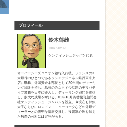
プロフィール
鈴木郁雄
Ikuo Suzuki
ケンティッシュジャパン代表
オーバーシーズユニオン銀行入行後、フランスの3
大銀行のひとつであるソシエテジェネル銀行東京支
店に勤務、外国資金本部長として20年間のディーリ
ング経験を持ち、為替のみならず今話題のデリバテ
ィブ業務を日本に導入し、ディーリング部門を統括
し、多大な成果を挙げる。01年10月為替投資顧問会
社ケンティッシュ ジャパンを設立、今現在も邦銀
大手ならびにロンドン・ニューヨークなどの外銀デ
ィーラーとの親密な情報交換し、投資家心理を加え
た独自の分析には定評がある。