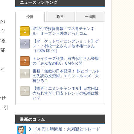
ニュースランキング
し
他の
、ウ
する
可能
い
ライ
かせ
。引
最新のコラム
ドル円１時間足：大局観とトレード