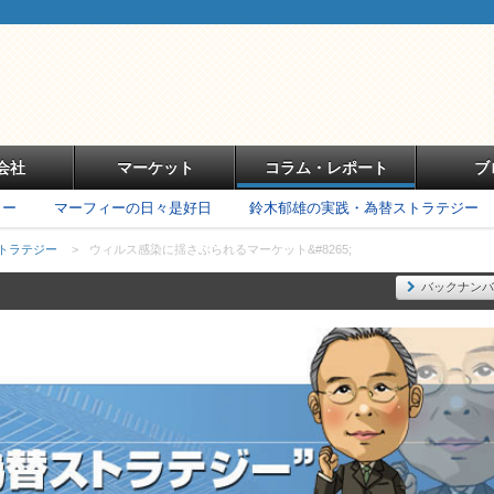
会社
マーケット
コラム・レポート
ブ
リー
マーフィーの日々是好日
鈴木郁雄の実践・為替ストラテジー
トラテジー
>
ウィルス感染に揺さぶられるマーケット&#8265;
バックナンバ