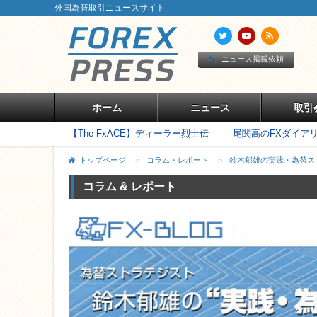
外国為替取引ニュースサイト
ニュース掲載依頼
ホーム
ニュース
取引
【The FxACE】ディーラー烈士伝
尾関高のFXダイア
トップページ
>
コラム・レポート
>
鈴木郁雄の実践・為替ス
コラム & レポート