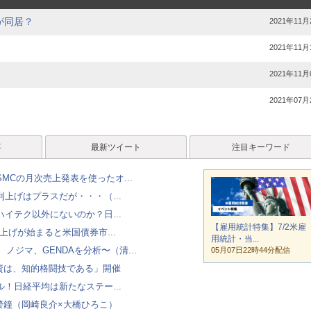
が同居？
2021年11月
2021年11月
2021年11月
2021年07月
事
最新ツイート
注目キーワード
MCの月次売上発表を使ったオ...
上げはプラスだが・・・（...
イテク以外にないのか？日...
【雇用統計特集】7/2米雇
上げが始まると米国債券市...
用統計・当...
ノジマ、GENDAを分析〜（清...
05月07日22時44分配信
投資は、知的格闘技である」開催
！日経平均は新たなステー...
警鐘（岡崎良介×大橋ひろこ）