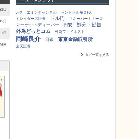
22日
JFX
エミンチャンネル
セントラル短資FX
ドル円
トレイダーズ証券
マネーパートナーズ
15日
処分・勧告
マーケットディーパー
円安
外為どっとコム
外為ファイネスト
01日
岡崎良介
東京金融取引所
日銀
26日
楽天証券
タグ一覧を見る