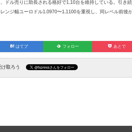
、ドル売りに助長される格好で1.10台を維持している。引き
ジ幅ユーロドル1.0970〜1.1100を重視し、同レベル前後
Feedly
Pocket
はてブ
フォロー
あとで
で
で
受け取ろう