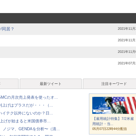
が同居？
2021年11月
2021年11月
2021年11月
2021年07月
事
最新ツイート
注目キーワード
MCの月次売上発表を使ったオ...
上げはプラスだが・・・（...
イテク以外にないのか？日...
【雇用統計特集】7/2米雇
上げが始まると米国債券市...
用統計・当...
ノジマ、GENDAを分析〜（清...
05月07日22時44分配信