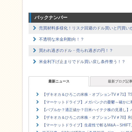
バックナンバー
売買材料多様化！リスク回避のドル買いと円買い
不透明な米金利動向！？
買われ過ぎのドル・売られ過ぎの円！？
米金利下げ止まりでドル買い戻し条件整う！？
最新ニュース
最新ブログ記
【ザキオカ＆ひろこの米株・オプションTV＃71】TS
【マーケットドライブ】メガバンクの憂鬱～確かに利
【バブルか？適正値か？日米ハイテク株の見通し】ハ
【ザキオカ＆ひろこの米株・オプションTV＃70】利
【マーケットドライブ】生産性で斬るM&A～SHIFT、