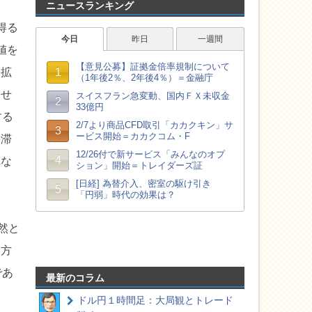
ニュースランキング
得る
値を
需拡
寄せ
する
停滞
れな
然と
た方
であ
最新のコラム
ドル円１時間足：大局観とトレード