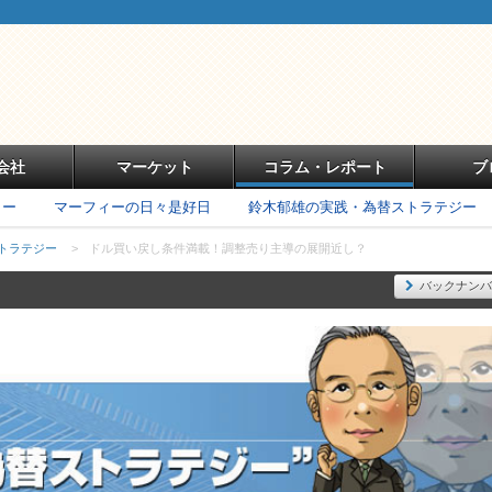
会社
マーケット
コラム・レポート
ブ
リー
マーフィーの日々是好日
鈴木郁雄の実践・為替ストラテジー
トラテジー
>
ドル買い戻し条件満載！調整売り主導の展開近し？
バックナンバ