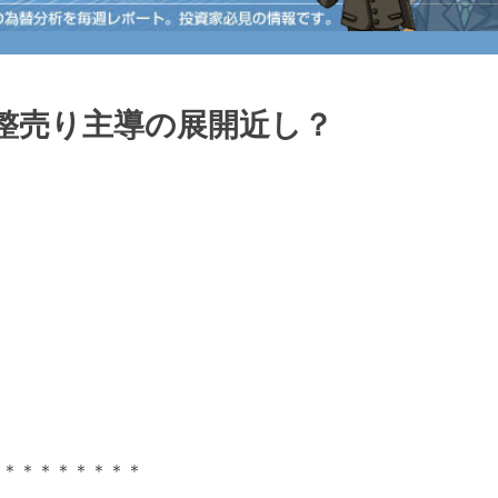
整売り主導の展開近し？
＊＊＊＊＊＊＊＊＊