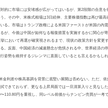
対的に市場には安堵感が広がってはいるが、第2段階の合意を
う。その中、米株式相場は3日続伸、主要株価指数は再び最高
ている。市場はトランプ政権による米国ファーストが米国の内
あるが、今後は中国が如何なる報復措置を実施するかに関心が
選挙において再選が確実視されるまで、現状の政策方針を変更
いる。反面、中国経済の減速懸念が危惧される中、世界経済の
強行姿勢を維持するジレンマに直面しているとも言えるかもし
日米金利差や株高基調を背景に底堅い展開は否めない。ただ、依
払拭できておらず、更なる上昇局面では一旦清算入りと見なし
0〜110.80円を重視し、同レベル前後からナンピン売買が一考