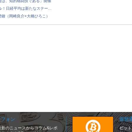
投資は、知的格闘技である」開催
！日経平均は新たなステー...
警鐘（岡崎良介×大橋ひろこ）
ートフォン
仮想
は、最新のニュースからコラム&レポ
ビット