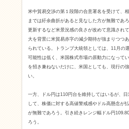
米中貿易交渉の第１段階の合意署名を受けて、相
までは紆余曲折があると見なした方が無難であろ
更新するなど米景況感の良さが改めて意識され
大を背景に米貿易赤字の減少期待が強まりつつ
られている。トランプ大統領としては、11月の
可能性は低く、米国株式市場の原動力になって
を招き兼ねないだけに、米国としても、現行の
い。
一方、ドル円は110円台を維持してはいるが、
して、株価に対する高値警戒感やドル高懸念が
が無難であろう。引き続きレンジ幅ドル円109.8
ろう。