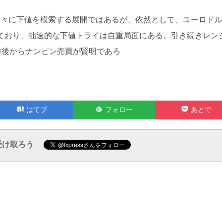
徐々に下値を模索する展開ではあるが、依然として、ユーロド
えており、拙速的な下値トライは自重局面にある。引き続きレン
ベル前後からナンピン売買が賢明であろ
Feedly
Pocket
はてブ
フォロー
あとで
で
で
受け取ろう