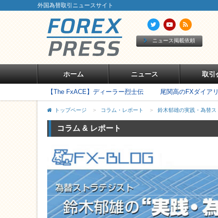
外国為替取引ニュースサイト
ニュース掲載依頼
ホーム
ニュース
取引
【The FxACE】ディーラー烈士伝
尾関高のFXダイア
トップページ
>
コラム・レポート
>
鈴木郁雄の実践・為替ス
コラム & レポート