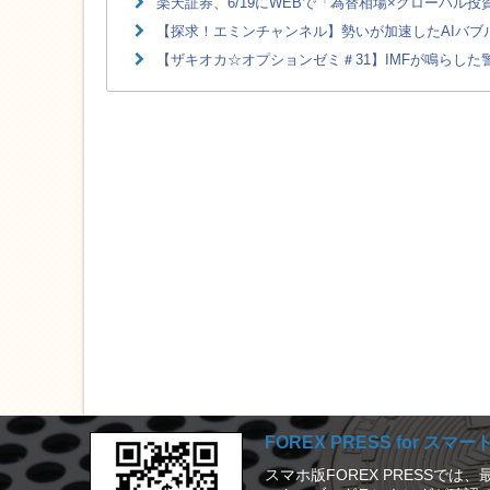
楽天証券、6/19にWEBで「為替相場×グローバル
【探求！エミンチャンネル】勢いが加速したAIバブル
【ザキオカ☆オプションゼミ＃31】IMFが鳴らした
FOREX PRESS for スマ
スマホ版FOREX PRESSで