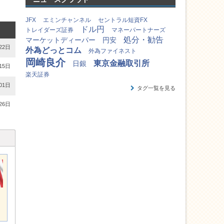
JFX
エミンチャンネル
セントラル短資FX
ドル円
トレイダーズ証券
マネーパートナーズ
処分・勧告
マーケットディーパー
円安
22日
外為どっとコム
外為ファイネスト
岡崎良介
東京金融取引所
日銀
15日
楽天証券
01日
タグ一覧を見る
26日