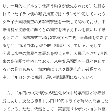
り、一時的にドルを手仕舞う動きが優先されたが、注目さ
れていたイラン側の報復措置ではイランが否定していたウ
クライナ国際航空の旅客機撃墜を一転して認めており、中
東情勢が沈静化に向うとの期待を踏まえドルを買い戻す動
きと共に、米国株式市場は3業種揃って史上最高値を更新す
るなど、市場自体は期待先行相場と化している。そして、
今週は米中の貿易合意署名を控える中、人民元も昨年7月以
来の高値圏で推移しており、米中貿易問題も一旦小休止す
るとの見方もあり、相対的にリスク回避志向が後退する
中、ドルロングに傾斜し易い相場展開になっている。
一方、ドル円は中東情勢の緊迫化や米中貿易問題が小康状
態にあり、次なる節目ドル円110円トライが時間の問題にな
っている。ただ、依然として、実需売りやポジション調整