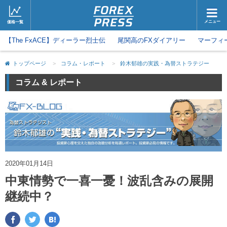
メニュー
価格一覧
【The FxACE】ディーラー烈士伝
ホーム
尾関高のFXダイアリー
ニュース
マーフィ
取引会社
マーケット
トップページ
>
コラム・レポート
>
鈴木郁雄の実践・為替ストラテジー
コラム・レポート
ブログ
コラム & レポート
ツイッター
動画
2020年01月14日
中東情勢で一喜一憂！波乱含みの展開
継続中？