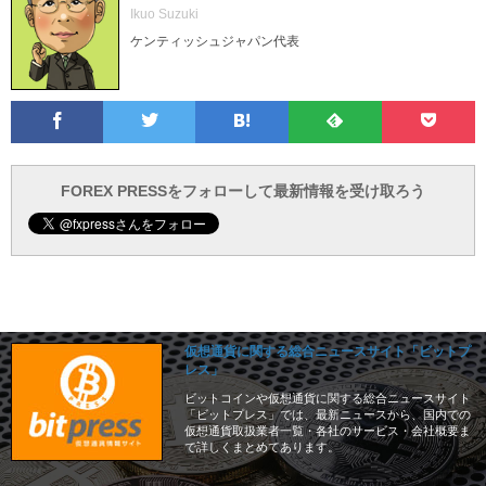
Ikuo Suzuki
ケンティッシュジャパン代表
Facebook
Twitter
Feedly
Pocke
は
フ
あ
で
で
て
ォ
と
ブ
ロ
で
ー
FOREX PRESSをフォローして最新情報を受け取ろう
仮想通貨に関する総合ニュースサイト「ビットプ
レス」
ビットコインや仮想通貨に関する総合ニュースサイト
「ビットプレス」では、最新ニュースから、国内での
仮想通貨取扱業者一覧・各社のサービス・会社概要ま
で詳しくまとめてあります。