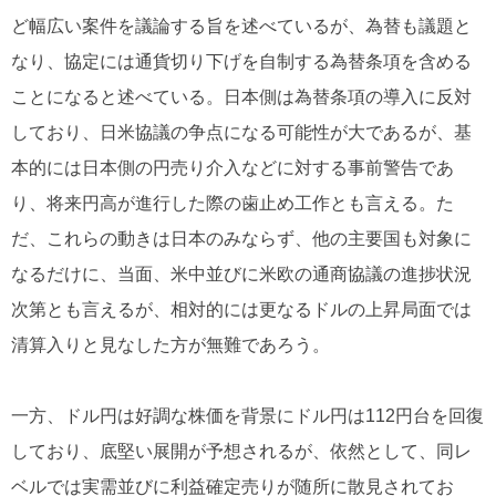
ど幅広い案件を議論する旨を述べているが、為替も議題と
なり、協定には通貨切り下げを自制する為替条項を含める
ことになると述べている。日本側は為替条項の導入に反対
しており、日米協議の争点になる可能性が大であるが、基
本的には日本側の円売り介入などに対する事前警告であ
り、将来円高が進行した際の歯止め工作とも言える。た
だ、これらの動きは日本のみならず、他の主要国も対象に
なるだけに、当面、米中並びに米欧の通商協議の進捗状況
次第とも言えるが、相対的には更なるドルの上昇局面では
清算入りと見なした方が無難であろう。
一方、ドル円は好調な株価を背景にドル円は112円台を回復
しており、底堅い展開が予想されるが、依然として、同レ
ベルでは実需並びに利益確定売りが随所に散見されてお