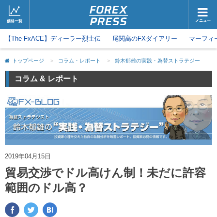
メニュー
価格一覧
【The FxACE】ディーラー烈士伝
ホーム
尾関高のFXダイアリー
ニュース
マーフィ
取引会社
マーケット
トップページ
>
コラム・レポート
>
鈴木郁雄の実践・為替ストラテジー
コラム・レポート
ブログ
コラム & レポート
ツイッター
動画
2019年04月15日
貿易交渉でドル高けん制！未だに許容
範囲のドル高？