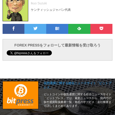
Ikuo Suzuki
ケンティッシュジャパン代表
Facebook
Twitter
Feedly
Pocke
は
フ
あ
で
で
て
ォ
と
ブ
ロ
で
ー
FOREX PRESSをフォローして最新情報を受け取ろう
仮想通貨に関する総合ニュースサイト「ビットプ
レス」
ビットコインや仮想通貨に関する総合ニュースサイト
「ビットプレス」では、最新ニュースから、国内での
仮想通貨取扱業者一覧・各社のサービス・会社概要ま
で詳しくまとめてあります。