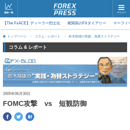
メニュー
価格一覧
【The FxACE】ディーラー烈士伝
ホーム
尾関高のFXダイアリー
ニュース
マーフィ
取引会社
マーケット
トップページ
>
コラム・レポート
>
鈴木郁雄の実践・為替ストラテジー
コラム・レポート
ブログ
コラム & レポート
ツイッター
動画
2005年06月30日
FOMC攻撃 vs 短観防御