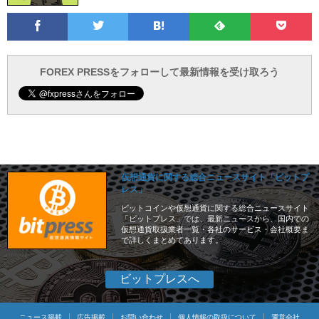
Facebook
Twitter
Feedly
Pocke
は
フ
あ
で
で
て
ォ
と
ブ
ロ
で
ー
FOREX PRESSをフォローして最新情報を受け取ろう
仮想通貨に関する総合ニュースサイト「ビットプ
レス」
ビットコインや仮想通貨に関する総合ニュースサイト
「ビットプレス」では、最新ニュースから、国内での
仮想通貨取扱業者一覧・各社のサービス・会社概要ま
で詳しくまとめてあります。
ビットプレスへ
ニュース掲載
広告掲載
お問い合わせ
個人情報の取扱について
運営会社