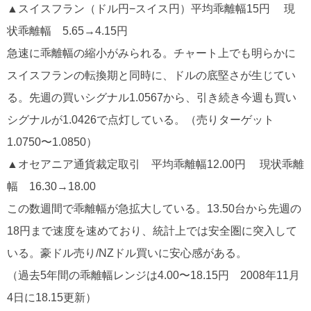
▲スイスフラン（ドル円−スイス円）平均乖離幅15円 現
状乖離幅 5.65→4.15円
急速に乖離幅の縮小がみられる。チャート上でも明らかに
スイスフランの転換期と同時に、ドルの底堅さが生じてい
る。先週の買いシグナル1.0567から、引き続き今週も買い
シグナルが1.0426で点灯している。（売りターゲット
1.0750〜1.0850）
▲オセアニア通貨裁定取引 平均乖離幅12.00円 現状乖離
幅 16.30→18.00
この数週間で乖離幅が急拡大している。13.50台から先週の
18円まで速度を速めており、統計上では安全圏に突入して
いる。豪ドル売り/NZドル買いに安心感がある。
（過去5年間の乖離幅レンジは4.00〜18.15円 2008年11月
4日に18.15更新）