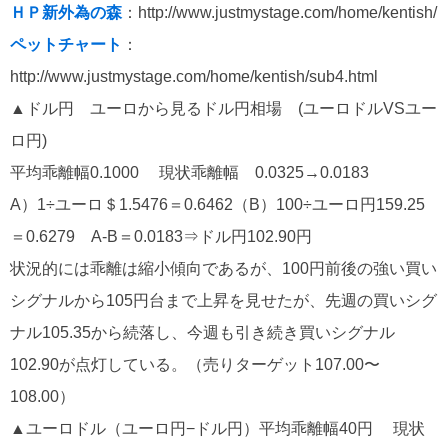
ＨＰ新外為の森
：http://www.justmystage.com/home/kentish/
ペットチャート
：
http://www.justmystage.com/home/kentish/sub4.html
▲ドル円 ユーロから見るドル円相場 (ユーロドルVSユー
ロ円)
平均乖離幅0.1000 現状乖離幅 0.0325→0.0183
A）1÷ユーロ＄1.5476＝0.6462（B）100÷ユーロ円159.25
＝0.6279 A-B＝0.0183⇒ドル円102.90円
状況的には乖離は縮小傾向であるが、100円前後の強い買い
シグナルから105円台まで上昇を見せたが、先週の買いシグ
ナル105.35から続落し、今週も引き続き買いシグナル
102.90が点灯している。（売りターゲット107.00〜
108.00）
▲ユーロドル（ユーロ円−ドル円）平均乖離幅40円 現状