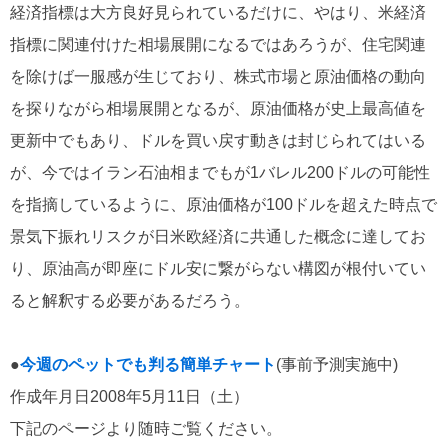
経済指標は大方良好見られているだけに、やはり、米経済
指標に関連付けた相場展開になるではあろうが、住宅関連
を除けば一服感が生じており、株式市場と原油価格の動向
を探りながら相場展開となるが、原油価格が史上最高値を
更新中でもあり、ドルを買い戻す動きは封じられてはいる
が、今ではイラン石油相までもが1バレル200ドルの可能性
を指摘しているように、原油価格が100ドルを超えた時点で
景気下振れリスクが日米欧経済に共通した概念に達してお
り、原油高が即座にドル安に繋がらない構図が根付いてい
ると解釈する必要があるだろう。
●
今週のペットでも判る簡単チャート
(事前予測実施中)
作成年月日2008年5月11日（土）
下記のページより随時ご覧ください。