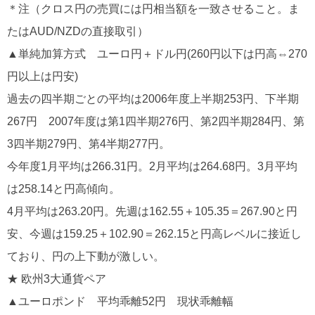
＊注（クロス円の売買には円相当額を一致させること。ま
たはAUD/NZDの直接取引）
▲単純加算方式 ユーロ円＋ドル円(260円以下は円高⇔270
円以上は円安)
過去の四半期ごとの平均は2006年度上半期253円、下半期
267円 2007年度は第1四半期276円、第2四半期284円、第
3四半期279円、第4半期277円。
今年度1月平均は266.31円。2月平均は264.68円。3月平均
は258.14と円高傾向。
4月平均は263.20円。先週は162.55＋105.35＝267.90と円
安、今週は159.25＋102.90＝262.15と円高レベルに接近し
ており、円の上下動が激しい。
★ 欧州3大通貨ペア
▲ユーロポンド 平均乖離52円 現状乖離幅