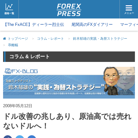
メニュー
価格一覧
【The FxACE】ディーラー烈士伝
ホーム
尾関高のFXダイアリー
ニュース
マーフィ
取引会社
マーケット
トップページ
>
コラム・レポート
>
鈴木郁雄の実践・為替ストラテジー
>
乖離幅
コラム・レポート
ブログ
コラム & レポート
ツイッター
動画
2008年05月12日
ドル改善の兆しあり、原油高では売れ
ないドルへ！