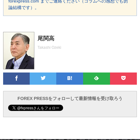
forexpress.com までご連絡ください（コラムへの感想でも勿
論結構です）。
尾関高
Takashi Ozeki
Facebook
Twitter
Feedly
Pocke
は
フ
あ
で
で
て
ォ
と
ブ
ロ
で
ー
FOREX PRESSをフォローして最新情報を受け取ろう