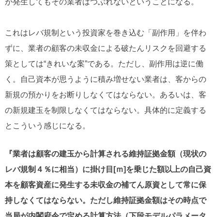
が発生してもその業者はつぶれないということになる。
これはレバ規制という投資家を巻き込む「副作用」を伴わ
ずに、業者の顧客の未収金による破たんリスクを回避する
策としては“きれいな案”である。ただし、副作用は逆に働
く。自己資本が思うように積み増せない業者は、客からの
新規の預かりをお断りしなくてはならない。あるいは、客
の新規建玉を制限しなくてはならない。具体的に定義する
とこういう感じになる。
『業者は顧客の建玉から計算される維持証拠金額（現状の
レバ規制４％に相当）に掛け目[ｍ]を乗じた額以上の自己資
本を顧客資産に発生する未収金の補てん原資として常に保
持しなくてはならない。ただし維持証拠金額はその時点で
当局が内閣府令で定める計算方法（下段モデルパラメータ