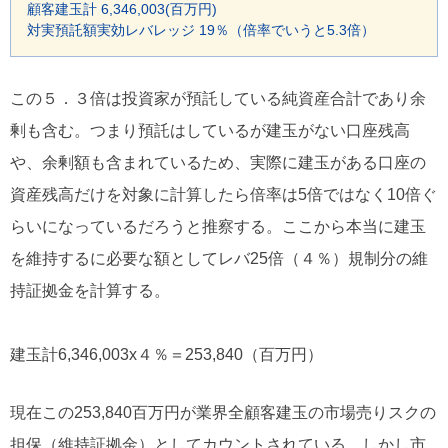
顧客建玉計 6,346,003(百万円)
対実預託額実効レバレッジ 19％（倍率でいうと5.3倍）
この５．３倍は投資家が預託している純資産合計であり余
剰も含む。つまり預託はしているが建玉がない口座残高
や、余剰額も含まれているため、実際に建玉がある口座の
資産残高だけを対象に計算したら倍率は5倍ではなく10倍ぐ
らいになっているだろうと推察する。ここから本当に建玉
を維持するに必要な額としてレバ25倍（４％）規制分の維
持証拠金を計算する。
建玉計6,346,003x４％＝253,840（百万円）
現在この253,840百万円が業界全顧客建玉の市場売りスクの
担保（維持証拠金）としてカウントされている。しかし市