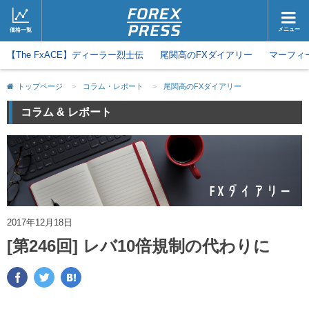
メニュー
価格一覧
【The FxACE】ディーラー烈士伝
ホーム
尾関高のFXダイアリー
ニュース
マーフィ
取引会社
マーケット
トップページ
>
コラム・レポート
>
尾関高のFXダイアリー
コラム・レポート
ブログ
コラム & レポート
ツイッター
動画
2017年12月18日
[第246回] レバ10倍規制の代わりに