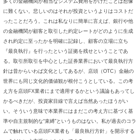
多くの金融機関が相当なシステム費用をかけたことは想像
に難くない。悲しいのはそれが投資というよりはコストだ
ったことだろう。これは私なりに簡単に言えば、銀行や他
の金融機関が顧客と取引した約定レートがどのように生成
され約定に至ったかを明確に記録し、顧客の立場に立ち
『最良執行』を行ったという証拠を残せということであ
る。取引所取引を中心とした証券業界において最良執行方
針は昔からいわば文化としてあるが、店頭（OTC）金融の
世界にも同じ文化的価値観が根付こうとしている。この考
え方を店頭FX業者にまで適用するかという議論もあってし
かるべきだが、投資家目線で言えば当然あったほうがい
い。そういう意味で本業界にはまだこの考え方に基づく基
準や自主規制的な“束縛”というものはない。私が過去のコラ
ムで触れている店頭FX業者も「最良執行方針」を開示する