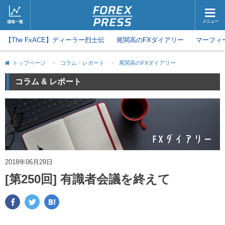
メニュー
価格一覧
【The FxACE】ディーラー烈士伝
ホーム
尾関高のFXダイアリー
ニュース
マーフィ
取引会社
マーケット
トップページ
>
コラム・レポート
>
尾関高のFXダイアリー
コラム・レポート
ブログ
コラム & レポート
ツイッター
動画
2018年06月29日
[第250回] 有識者会議を終えて