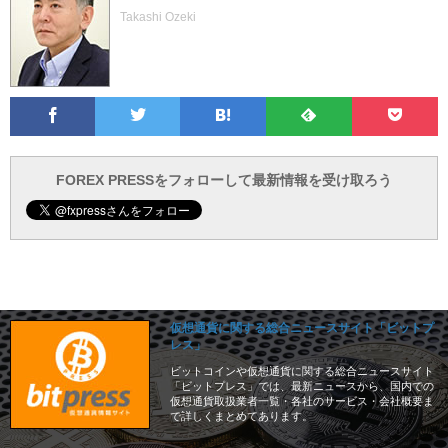
Takashi Ozeki
Facebook
Twitter
Feedly
Pocke
は
フ
あ
で
で
て
ォ
と
ブ
ロ
で
ー
FOREX PRESSをフォローして最新情報を受け取ろう
仮想通貨に関する総合ニュースサイト「ビットプ
レス」
ビットコインや仮想通貨に関する総合ニュースサイト
「ビットプレス」では、最新ニュースから、国内での
仮想通貨取扱業者一覧・各社のサービス・会社概要ま
で詳しくまとめてあります。