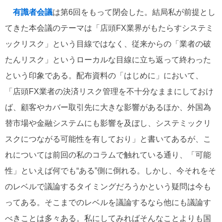
有識者会議
は第6回をもって閉会した。結局私が前提とし
てきた本会議のテーマは「店頭FX業界がもたらすシステミ
ックリスク」という目線ではなく、従来からの「業者の破
たんリスク」というローカルな目線に立ち返って終わった
という印象である。配布資料の「はじめに」において、
「店頭FX業者の決済リスク管理を不十分なままにしておけ
ば、顧客やカバー取引先に大きな影響があるほか、外国為
替市場や金融システムにも影響を及ぼし、システミックリ
スクにつながる可能性を有しており」と書いてあるが、こ
れについては前回の私のコラムで触れている通り、「可能
性」といえば何でも“ある”側に倒れる。しかし、今それをそ
のレベルで議論するタイミングだろうかという疑問は今も
ってある。そこまでのレベルを議論するなら他にも議論す
べきことは多々ある。私にしてみればそんなことよりも国