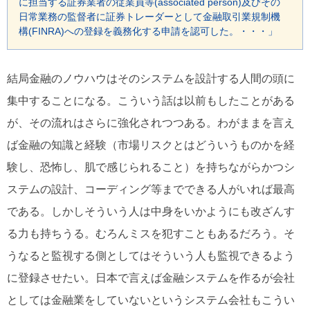
に担当する証券業者の従業員等(associated person)及びその
日常業務の監督者に証券トレーダーとして金融取引業規制機
構(FINRA)への登録を義務化する申請を認可した。・・・」
結局金融のノウハウはそのシステムを設計する人間の頭に
集中することになる。こういう話は以前もしたことがある
が、その流れはさらに強化されつつある。わがままを言え
ば金融の知識と経験（市場リスクとはどういうものかを経
験し、恐怖し、肌で感じられること）を持ちながらかつシ
ステムの設計、コーディング等までできる人がいれば最高
である。しかしそういう人は中身をいかようにも改ざんす
る力も持ちうる。むろんミスを犯すこともあるだろう。そ
うなると監視する側としてはそういう人も監視できるよう
に登録させたい。日本で言えば金融システムを作るが会社
としては金融業をしていないというシステム会社もこうい