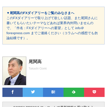
▼尾関高のFXダイアリーをご覧のみなさまへ
このFXダイアリーで取り上げて欲しい話題、また尾関さんに
書いてもらいたいテーマなどあれば業界内外問いませんの
で、「件名：FXダイアリーへの要望」として info＠
forexpress.com までご連絡ください（コラムへの感想でも勿
論結構です）。
尾関高
Takashi Ozeki
Facebook
Twitter
Feedly
Pocke
は
フ
あ
で
で
て
ォ
と
ブ
ロ
で