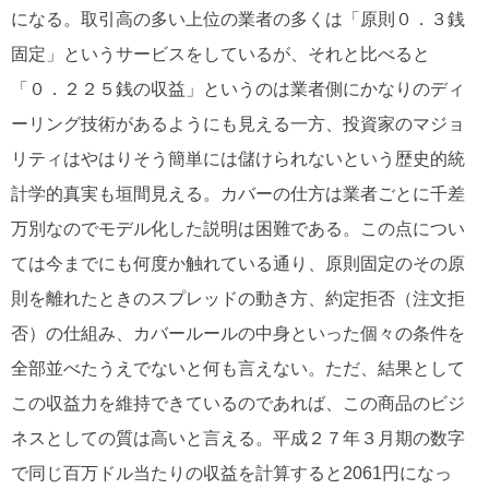
になる。取引高の多い上位の業者の多くは「原則０．３銭
固定」というサービスをしているが、それと比べると
「０．２２５銭の収益」というのは業者側にかなりのディ
ーリング技術があるようにも見える一方、投資家のマジョ
リティはやはりそう簡単には儲けられないという歴史的統
計学的真実も垣間見える。カバーの仕方は業者ごとに千差
万別なのでモデル化した説明は困難である。この点につい
ては今までにも何度か触れている通り、原則固定のその原
則を離れたときのスプレッドの動き方、約定拒否（注文拒
否）の仕組み、カバールールの中身といった個々の条件を
全部並べたうえでないと何も言えない。ただ、結果として
この収益力を維持できているのであれば、この商品のビジ
ネスとしての質は高いと言える。平成２７年３月期の数字
で同じ百万ドル当たりの収益を計算すると2061円になっ