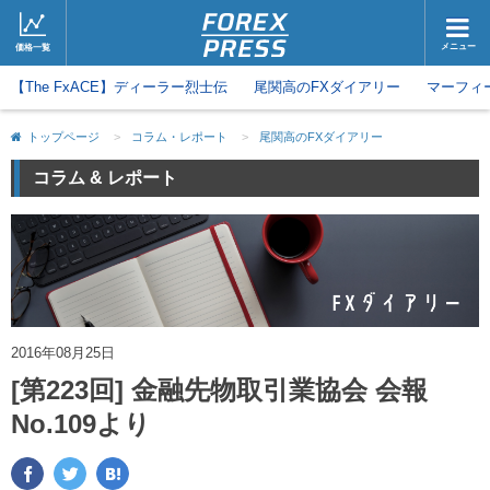
メニュー
価格一覧
【The FxACE】ディーラー烈士伝
ホーム
尾関高のFXダイアリー
ニュース
マーフィ
取引会社
マーケット
トップページ
>
コラム・レポート
>
尾関高のFXダイアリー
コラム・レポート
ブログ
コラム & レポート
ツイッター
動画
2016年08月25日
[第223回] 金融先物取引業協会 会報
No.109より