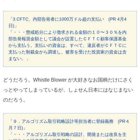
「3.CFTC、内部告発者に1000万ドル超の支払い (PR 4月4
日)」
「・・・懲戒処分により徴求される金額の１０〜３０％を内
部告発報奨金額として議会が設置したＣＦＴＣ顧客保護基金
から支払う。支払いの資金は、すべて、違反者がＣＦＴＣに
支払った制裁金から調達し、被害を受けた投資家の資金は含
まない。」
どうだろう。Whistle Blower が大好きなお国柄だけにさく
っとやってしまっているが、しょせん日本にはなじまない
のだろう。
「９．アルゴリズム取引戦略設計等担当者に登録義務 (PR４
月７日)」
「・・・アルゴリズム取引戦略の設計、開発または改良を主