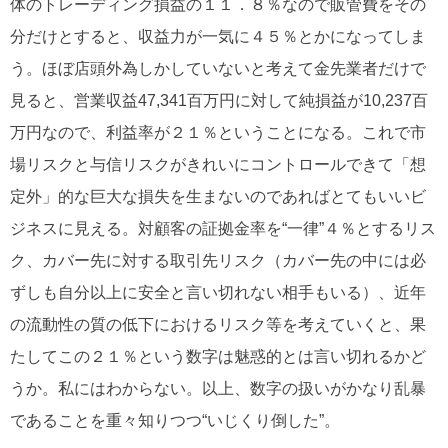
体のトレーディング損益の１１．８％なので販管費をその
分だけとすると、収益力が一気に４５％とかになってしま
う。ほぼ店頭外為しかしていないと考えて金先業者だけで
見ると、営業収益47,341百万円に対して純損益が10,237百
万円なので、利益率が２１％ということになる。これで市
場リスクと与信リスクがきれいにコントロールできて「想
定外」的な巨大な損失を生まないのであればとてもいいビ
ジネスに見える。対顧客の証拠金率を“一律”４％とするリス
ク、カバー先に対する取引先リスク（カバー先の中には必
ずしも自分以上に安全と言い切れない相手もいる）、近年
の流動性の質の低下におけるリスク等を考えていくと、果
たしてこの２１％という数字は魅惑的とは言い切れるかど
うか。私にはわからない。以上、数字の扱いがかなり乱暴
であることを重々知りつつ“いじくり倒した”。