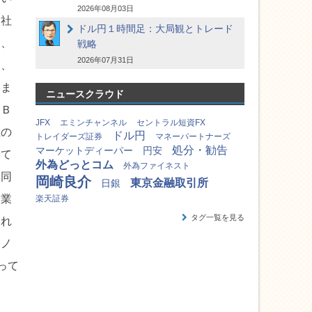
2026年08月03日
０社
ドル円１時間足：大局観とトレード
は、
戦略
2026年07月31日
と、
いま
ニュースクラウド
、Ｂ
JFX
エミンチャンネル
セントラル短資FX
在の
ドル円
トレイダーズ証券
マネーパートナーズ
処分・勧告
マーケットディーパー
円安
して
外為どっとコム
外為ファイネスト
と同
岡崎良介
東京金融取引所
日銀
な業
楽天証券
タグ一覧を見る
それ
モノ
って
す