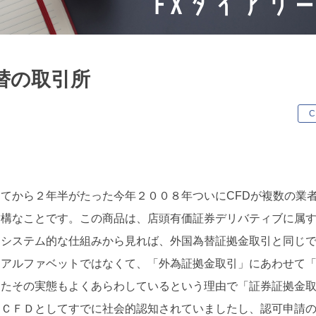
替の取引所
キ
C
ー
ワ
ー
ド
てから２年半がたった今年２００８年ついにCFDが複数の業
結構なことです。この商品は、店頭有価証券デリバティブに属
、システム的な仕組みから見れば、外国為替証拠金取引と同じ
なアルファベットではなくて、「外為証拠金取引」にあわせて
またその実態もよくあらわしているという理由で「証券証拠金
はＣＦＤとしてすでに社会的認知されていましたし、認可申請