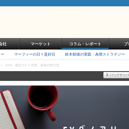
会社
マーケット
コラム・レポート
ブ
リー
マーフィーの日々是好日
鈴木郁雄の実践・為替ストラテジー
>
CFD、最近のＦＸ市場、為替の取引所
バックナンバ