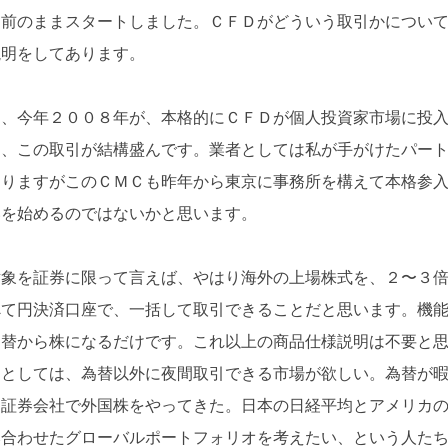
名前のままスタートしました。ＣＦＤがどういう取引かについ
説明をしてあります。
は、今年２００８年が、本格的にＣＦＤが個人投資家市場に投
は、この取引が結構盛んです。業者としては私が手がけたパー
ありますがこのＣＭＣも昨年から東京に事務所を構えて本格参
いを始めるのではないかと思います。
対象を証券に限って言えば、やはり海外の上場株式を、２〜３
べて円決済口座で、一括して取引できることだと思います。機
為替から株になるだけです。これ以上の商品仕様説明は不要と
層としては、為替以外に夜間取引できる市場が欲しい。為替が
。証券会社で外国株をやってきた。日本の日経平均とアメリカ
み合わせたグローバルポートフォリオを考えたい、という人た