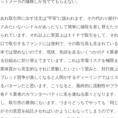
ケットメーカの価格しか当ててもらえない。
あれ取引所に出す注文は”平等”に扱われます。その代わり銀行
ックみたいなハンドルがあったりして簡単に値段を差し替えた
えられています。それ以上に実質上はＥＦＰで取引をして、そ
大口で取引するファンドには便利で、その取引高も含まれてい
日本では望めないのです。現状、先頭を走るいくつかのＦＸ業
する仕組みに切り替えてきています。これは市場リスクを極限
営業体質から安定的なそれに変貌したいという望みと、対行政
スプレッド競争が激しくなると人間がするディーリングではリ
なるパターンだと思います。こうなると、最終的に流動性やプ
る各ＦＸ業者のカウンターパティに名を連ねる面々となります
すし、取引所の裏側にもいます。つまりどっちでやっても「同
々がその意思を結託させればいかようにもなってしまうのです