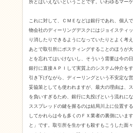
所とはいえないということです。いわゆるマー
これに対して、ＣＭＥなどは銀行であれ、個人で
物会社のディーリングデスクにはジョイスティ
り消したりできるようになっていたりとよく考
あとで取引所にポスティングすることのほうが
とを忘れてはいけないし、そういう需要は今の
銀行に直接ＡＰＩして実質上のシステム仲介を
引き下げながら、ディーリングという不安定な
妥協策としても使われますが、最大の理由は、
を負いすぎるため、銀行に丸投げという流れに
ススプレッドの鍵を握るのは結局川上に位置す
してかれらは今も多くのＦＸ業者の裏側にいま
と」です。取引所を生かすも殺すもこうした面