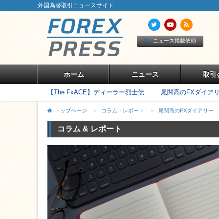
外国為替取引ニュースサイト
ニュース掲載依頼
ホーム
ニュース
取引
【The FxACE】ディーラー烈士伝
尾関高のFXダイア
トップページ
>
コラム・レポート
>
尾関高のFXダイアリー
コラム & レポート