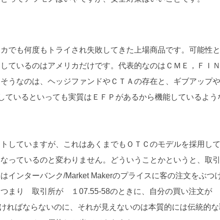
カでも何度もトライされ失敗してきた上場商品です。可能性
功しているのはアメリカだけです。代表的なのはＣＭＥ，ＦＩ
さそうなのは、ヘッジファンドやＣＴＡの存在と、ギブアップ
上場しているといっても実質はＥＦＰがあるから機能しているよう
ートしていますが、これはあくまでもＯＴＣのモデルを採用し
になっているのと変わりません。どういうことかというと、取
ンターバンク/Market Makerのプライスに客の注文をぶつ
まり 取引所が １07.55-58のときに、自分の買い注文が
8が見えなければならないのに、それが見えないのは本質的には伝統的