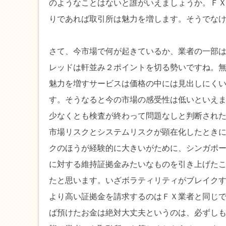
のようなことはないと誰がいえましょうか。Ｆ
りであれば取引所は魅力を増します。そうでな
さて、今市場で何が起きているか、業者の一部
レッドは軒並み２ポイントを切る勢いですね。
魅力を増すサービスは価格の中には見出しにく
す。そうなると今の市場の感受性は低いといえ
少なくとも検査が終わって問題なしと判断され
市場リスクとシステムリスクが顕在化したとき
クのほうが経験的に大きいがために、シンガポ
に対する維持証拠金みたいなものを引き上げた
たと思います。いざボラティリティがブレイク
より高い証拠金を請求するのはＦＸ業者と同じ
ば預けたお金は絶対大丈夫というのは、必ずし