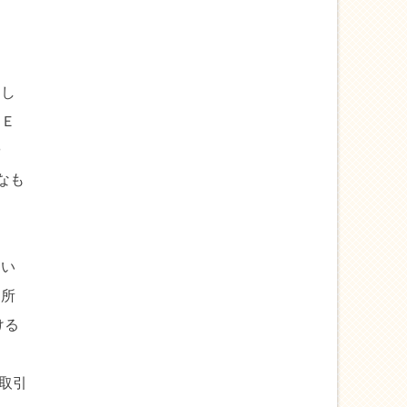
とし
ＮＥ
や
なも
てい
引所
ける
な取引