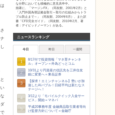
な分野においても積極的に意見具申中。
ては
拙著に、「マージンFX」（同友館、2001年2月）と
「入門外国為替証拠金取引～取引の仕組みからトラ
ブル防止まで～」（同友館、2004年6月）、また訳
書「CFD完全ガイド」（同友館、2010年2月、著
者：デイビッドノーマン）がある。
入さ
ニュースランキング
トナ
入し
倍
能と
思い
暇な
のダ
ちで