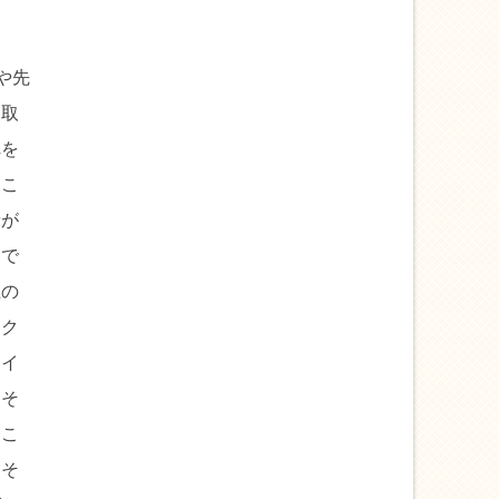
や先
り取
れを
るこ
者が
まで
上の
スク
ライ
。そ
じこ
。そ