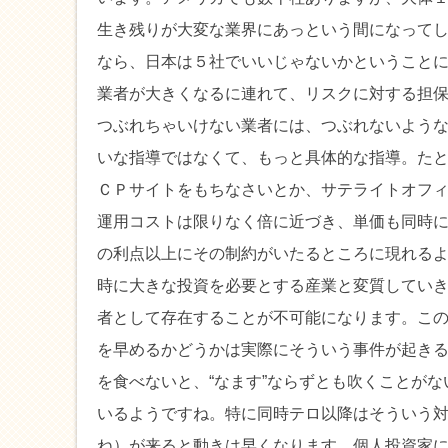
生き残りが大変な業界にあっという間になって
なら、日本は５社でいいじゃないかということ
業者が大きくなるに連れて、リスクに対する担
つぶれちゃいけない業者には、つぶれないよう
いな指導ではなくて、もっと具体的な指導。た
ＣＰサイトをもちなさいとか、サテライトオフ
運用コストは限りなく倍に近づき、単価も同時
の利点以上にその制約がいたるところに現れる
時に大きな投資を必要とする産業と変質してい
者として存在することが不可能になります。こ
を早めるかどうかは実際にそういう事件が起き
を食べないと、“なます”ならずとも吹くことが
いるようですね。特に同時テロ以降はそういう
ね）が来ると動きは早くなります。個人投資家