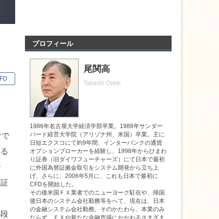
プロフィール
尾関高
FD
Takashi Ozeki
1986年名古屋大学経済学部卒業。1988年サンダー
バード経営大学院（アリゾナ州、米国）卒業。主に
者で
日短エクスコにて約9年間、インターバンクの通貨
する
オプションブローカーを経験し、1998年からひまわ
り証券（旧ダイワフューチャーズ）にて日本で最初
で
に外国為替証拠金取引をシステム開発から立ち上
げ、さらに、2006年5月に、これも日本で最初に
「証
CFDを開始した。
その後米国ＦＸ業者でのニューヨーク駐在や、帰国
取
後日本のシステム会社勤務等をへて、現在は、日本
の金融システム会社勤務。そのかたわら、本業のみ
の段
ならず、ＦＸや新たな金融市場にかかわるさまざま