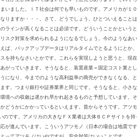
しまいました。ＩＴ社会は何でも早いものです。アメリカが１
になりますか・・・。さて、どうでしょう。ひとついえること
保のラインが高くなることは必須です。どういうことかという
なリスク対策を求められるようになるでしょう。今のようなあ
とえば、バックアップデータはリアルタイムでとるようにとか
ィスを持ちなさいとかです。これらを実現しようと思うと、現
にあがっていきます。そうなると、装置産業＝固定コスト業と
ようになり、今までのような高利益率の商売ができなくなる、
きます。つまり銀行や証券業界と同じです。そうなると、小さ
の環境への収斂は遅かれ早かれ起きるものと予想しています。
るかどうかにかかっているといえます。昔からそうです。アツ
ないのです。アメリカの大きなＦＸ業者は大体ＢＣＰサイトを持
対応が進んでいます。こういうアツモノ（日本の場合は地震で
にとってアツモノはいやですが、安全対策はいいことです。