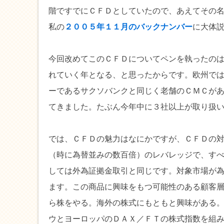
階ですでにＣＦＤとしていたので、あえてその
私の
２００５年１１月のバックナンバー
に大体
今回改めてこのＣＦＤについてペンを執ったの
れていく年となる、と思ったからです。欧州で
ーであるサクソバンクと同じく老舗のＣＭＣが
てきました。たぶん今年中に３社以上が取り扱
では、ＣＦＤの魅力はなにかですが、ＣＦＤの
（時に為替並みの数百倍）のレバレッジで、す
しては外為証拠金取引と同じです。対象市場が
ます。この商品に興味をもつ可能性のある顧客
ら株をやる。海外の株式にもともと興味がある
ウとヨーロッパのＤＡＸ／ＦＴの株式指数を組