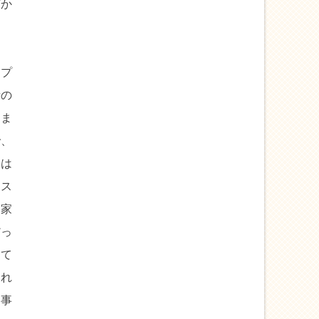
ばか
スプ
所の
りま
で、
とは
リス
資家
だっ
して
あれ
う事