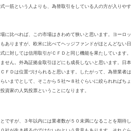
株式一筋という人よりも、為替取引をしている人の方が入りや
市場に比べれば、この市場はきわめて狭いと思います。ヨーロ
話もありますが、欧米に比べてヘッジファンドがほとんどない
株式に対しては信用取引がＣＦＤと同じ機能を果たしています
えません。外為証拠金取引ほどにも成長しないと思います。日
のＣＦＤは位置づけられると思います。したがって、為替業者
ぐらいまでとして、そこから５社〜８社ぐらいに絞られればち
人投資家の人気投票ということになります。
とですが、３年以内には業者数が５０未満になることを期待
１０社が生き残るのではないかという意見もあります。それぐ