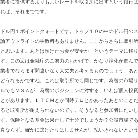
Ｘ業者に提供するよりもよいレートを取引所に出すという銀行
ければ、それまでです。
はドル円１ポイントクォートです。トップ１０の中のドル円の
無論アウトライトの手数料もありません。ここからさらに取引
いと思います。あとは預けたお金が安全か、というテーマに移
ます。この辺は金融庁のご努力のおかげで、かなり浄化が進ん
た業者でならまず間違いなく大丈夫と考えるものでしょう。あ
にどうなるかですね。これは取引所でも同じです。為替の市場
ールでもＭＳＡが、為替のポジションに対する、いわば個人投
ことがあります。ＬＴＣＭとか同時テロとかあったあとのこと
すると取引所が耐えられないのです。そうなると参加者にたい
です。保険となる基金は果たして十分でしょうか？公設市場で
も真ならず。確かに逃げたりはしませんが、払いきれないとい