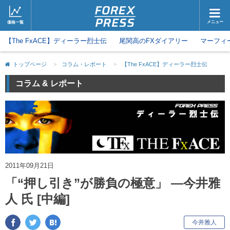
メニュー
価格一覧
【The FxACE】ディーラー烈士伝
ホーム
尾関高のFXダイアリー
ニュース
マーフィ
取引会社
マーケット
トップページ
>
コラム・レポート
>
【The FxACE】ディーラー烈士伝
コラム・レポート
ブログ
コラム & レポート
ツイッター
動画
2011年09月21日
「“押し引き”が勝負の極意」 ―今井雅
人 氏 [中編]
キ
今井雅人