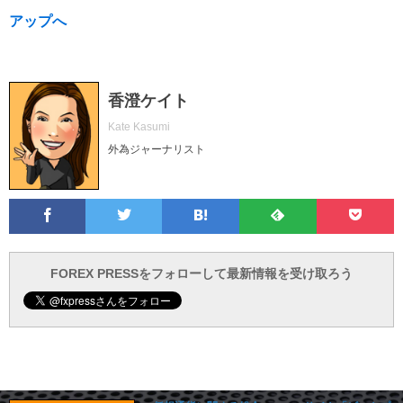
アップへ
香澄ケイト
Kate Kasumi
外為ジャーナリスト
Facebook
Twitter
Feedly
Pocke
は
フ
あ
で
で
て
ォ
と
ブ
ロ
で
ー
FOREX PRESSをフォローして最新情報を受け取ろう