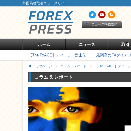
外国為替取引ニュースサイト
ニュース掲載依頼
ホーム
ニュース
取引
【The FxACE】ディーラー烈士伝
尾関高のFXダイア
トップページ
>
コラム・レポート
>
【The FxACE】ディー
コラム & レポート