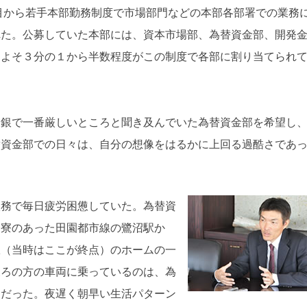
2年目から若手本部勤務制度で市場部門などの本部各部署での業務
れた。公募していた本部には、資本市場部、為替資金部、開発
およそ３分の１から半数程度がこの制度で各部に割り当てられ
東銀で一番厳しいところと聞き及んでいた為替資金部を希望し
替資金部での日々は、自分の想像をはるかに上回る過酷さであ
激務で毎日疲労困憊していた。為替資
身寮のあった田園都市線の鷺沼駅か
駅（当時はここが終点）のホームの一
後ろの方の車両に乗っているのは、為
りだった。夜遅く朝早い生活パターン