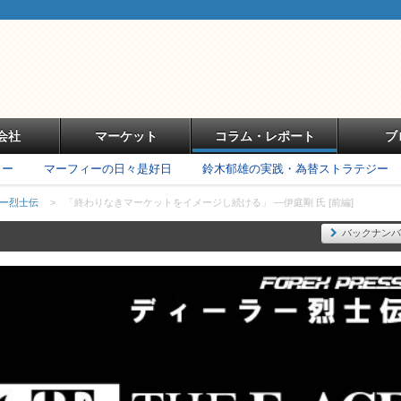
会社
マーケット
コラム・レポート
ブ
リー
マーフィーの日々是好日
鈴木郁雄の実践・為替ストラテジー
ラー烈士伝
>
「終わりなきマーケットをイメージし続ける」 ―伊庭剛 氏 [前編]
バックナンバ