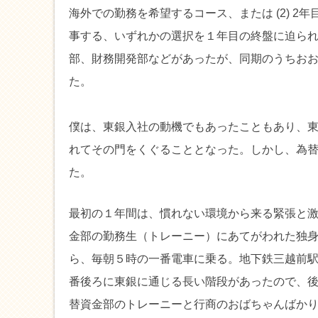
海外での勤務を希望するコース、または (2) 
事する、いずれかの選択を１年目の終盤に迫ら
部、財務開発部などがあったが、同期のうちお
た。
僕は、東銀入社の動機でもあったこともあり、
れてその門をくぐることとなった。しかし、為
た。
最初の１年間は、慣れない環境から来る緊張と
金部の勤務生（トレーニー）にあてがわれた独
ら、毎朝５時の一番電車に乗る。地下鉄三越前
番後ろに東銀に通じる長い階段があったので、
替資金部のトレーニーと行商のおばちゃんばか