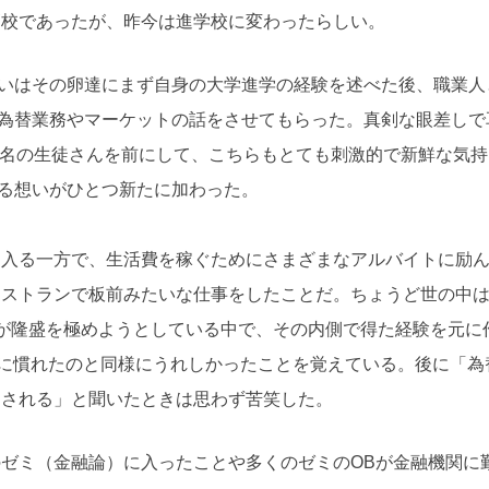
高校であったが、昨今は進学校に変わったらしい。
いはその卵達にまず自身の大学進学の経験を述べた後、職業人
為替業務やマーケットの話をさせてもらった。真剣な眼差しで
0名の生徒さんを前にして、こちらもとても刺激的で新鮮な気持
る想いがひとつ新たに加わった。
に入る一方で、生活費を稼ぐためにさまざまなアルバイトに励
レストランで板前みたいな仕事をしたことだ。ちょうど世の中
が隆盛を極めようとしている中で、その内側で得た経験を元に
に慣れたのと同様にうれしかったことを覚えている。後に「為
とされる」と聞いたときは思わず苦笑した。
ゼミ（金融論）に入ったことや多くのゼミのOBが金融機関に