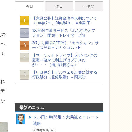
校の
比べ
して
けれ
。デ
のか
最新のコラム
ドル円１時間足：大局観とトレード
戦略
2026年08月07日