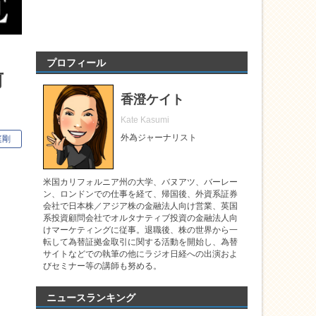
プロフィール
前
香澄ケイト
Kate Kasumi
外為ジャーナリスト
庭剛
米国カリフォルニア州の大学、バヌアツ、バーレー
ン、ロンドンでの仕事を経て、帰国後、外資系証券
会社で日本株／アジア株の金融法人向け営業、英国
系投資顧問会社でオルタナティブ投資の金融法人向
けマーケティングに従事。退職後、株の世界から一
転して為替証拠金取引に関する活動を開始し、為替
サイトなどでの執筆の他にラジオ日経への出演およ
びセミナー等の講師も努める。
ニュースランキング