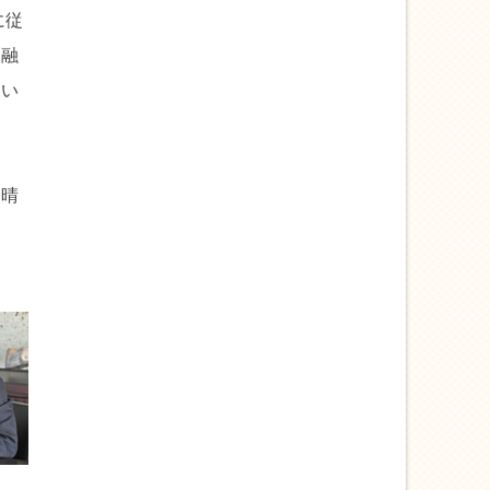
に従
金融
てい
、晴
っ