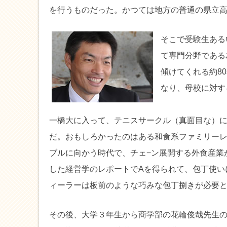
を行うものだった。かつては地方の普通の県立
そこで受験生ある
て専門分野である
傾けてくれる約8
なり、母校に対す
一橋大に入って、テニスサークル（真面目な）
だ。おもしろかったのはある和食系ファミリー
ブルに向かう時代で、チェ−ン展開する外食産業
した経営学のレポートでAを得られて、包丁使い
ィーラーは板前のような巧みな包丁捌きが必要
その後、大学３年生から商学部の花輪俊哉先生の