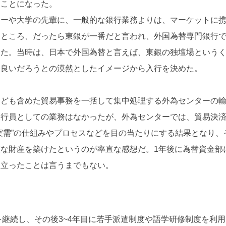
ることになった。
ターや大学の先輩に、一般的な銀行業務よりは、マーケットに
たところ、だったら東銀が一番だと言われ、外国為替専門銀行
った。当時は、日本で外国為替と言えば、東銀の独壇場という
番良いだろうとの漠然としたイメージから入行を決めた。
なども含めた貿易事務を一括して集中処理する外為センターの
銀行員としての業務はなかったが、外為センターでは、貿易決
実需”の仕組みやプロセスなどを目の当たりにする結果となり、
な財産を築けたというのが率直な感想だ。1年後に為替資金部
に立ったことは言うまでもない。
を継続し、その後3~4年目に若手派遣制度や語学研修制度を利