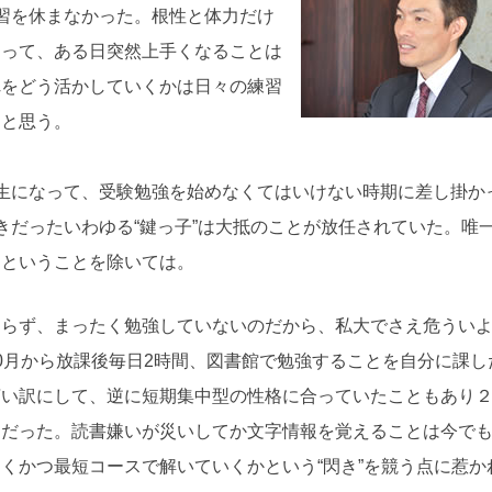
習を休まなかった。根性と体力だけ
あって、ある日突然上手くなることは
れをどう活かしていくかは日々の練習
ると思う。
生になって、受験勉強を始めなくてはいけない時期に差し掛か
きだったいわゆる“鍵っ子”は大抵のことが放任されていた。唯
、ということを除いては。
わらず、まったく勉強していないのだから、私大でさえ危うい
0月から放課後毎日2時間、図書館で勉強することを自分に課し
言い訳にして、逆に短期集中型の性格に合っていたこともあり
きだった。読書嫌いが災いしてか文字情報を覚えることは今で
くかつ最短コースで解いていくかという“閃き”を競う点に惹か