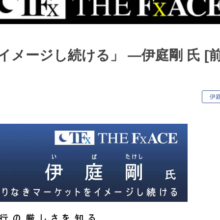
メージし続ける」 ―伊庭剛 氏 [
キ
伊
ー
ワ
ー
ド