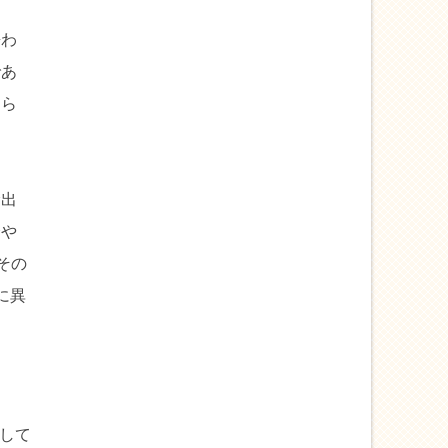
携わ
であ
くら
輸出
済や
その
に異
用して