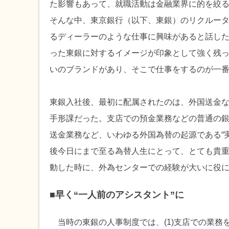
た影響もあって、就職活動は金融業界に的を絞
そんな中、東京銀行（以下、東銀）のリクルー
るディーラーのような仕事に興味があると話し
った東銀に対するイメージが印象として強く残
いのブランドがあり、そこで仕事をするのが一
東銀入社後、最初に配属されたのは、外国送金
手形課だった。支店での預金業務などの普通の
送金業務など、いわゆる外国為替の起源である“
後今日にまで至る為替人生にとって、とても貴重
動した時に、外為センターでの経験が大いに役
■早く“一人前のアシスタント”に
当時の東銀の人事制度では、(1)支店での業務