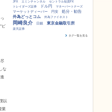
JFX
エミンチャンネル
セントラル短資FX
ドル円
トレイダーズ証券
マネーパートナーズ
処分・勧告
マーケットディーパー
円安
外為どっとコム
外為ファイネスト
しっ
岡崎良介
東京金融取引所
日銀
“ビ
楽天証券
タグ一覧を見る
を尽
しな
の進
僕以
授業