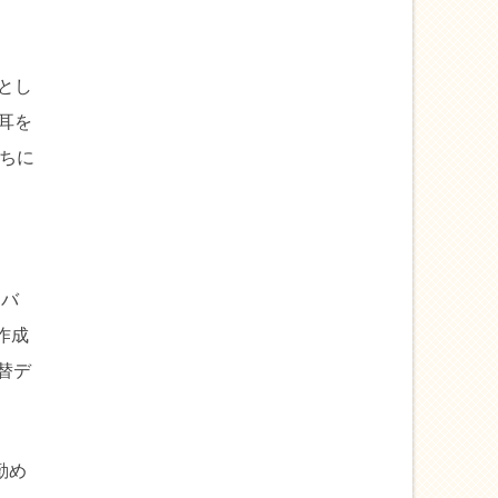
とし
耳を
ちに
ん
はバ
作成
替デ
勤め