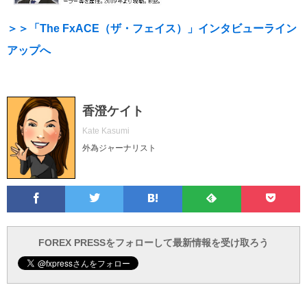
＞＞「The FxACE（ザ・フェイス）」インタビューライン
アップへ
香澄ケイト
Kate Kasumi
外為ジャーナリスト
Facebook
Twitter
Feedly
Pocke
は
フ
あ
で
で
て
ォ
と
ブ
ロ
で
ー
FOREX PRESSをフォローして最新情報を受け取ろう