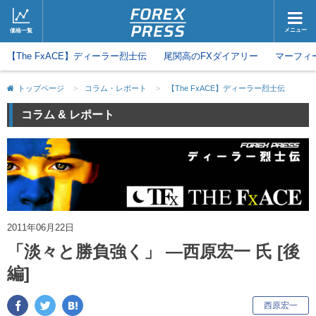
メニュー
価格一覧
【The FxACE】ディーラー烈士伝
ホーム
尾関高のFXダイアリー
ニュース
マーフィ
取引会社
マーケット
トップページ
>
コラム・レポート
>
【The FxACE】ディーラー烈士伝
コラム・レポート
ブログ
コラム & レポート
ツイッター
動画
2011年06月22日
「淡々と勝負強く」 ―西原宏一 氏 [後
編]
キ
西原宏一