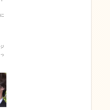
チ
のに
ら
ンジ
なっ