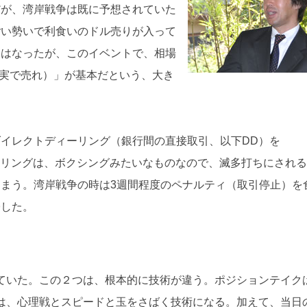
だが、湾岸戦争は既に予想されていた
ごい勢いで利食いのドル売りが入って
にはなったが、このイベントで、相場
（噂で買って事実で売れ）」が基本だという、大き
ダイレクトディーリング（銀行間の直接取引、以下DD）を
ィーリングは、ボクシングみたいなものなので、滅多打ちにされ
まう。湾岸戦争の時は3週間程度のペナルティ（取引停止）を
帰した。
ていた。この２つは、根本的に技術が違う。ポジションテイク
は、心理戦とスピードと玉をさばく技術になる。加えて、当日