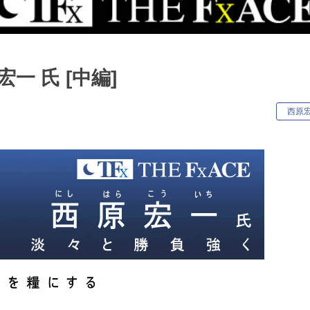
一 氏 [中編]
キ
西原
ー
ワ
ー
ド