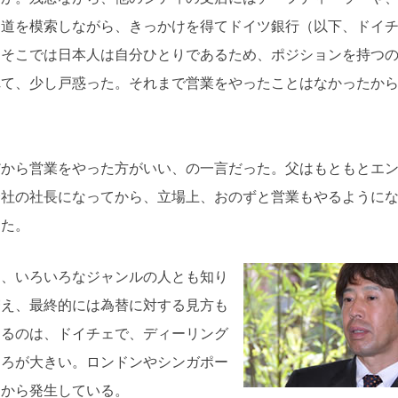
と道を模索しながら、きっかけを得てドイツ銀行（以下、ドイ
。そこでは日本人は自分ひとりであるため、ポジションを持つ
れて、少し戸惑った。それまで営業をやったことはなかったか
だから営業をやった方がいい、の一言だった。父はもともとエ
会社の社長になってから、立場上、おのずと営業もやるように
った。
は、いろいろなジャンルの人とも知り
増え、最終的には為替に対する見方も
あるのは、ドイチェで、ディーリング
ころが大きい。ロンドンやシンガポー
ろから発生している。