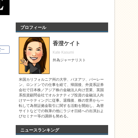
プロフィール
香澄ケイト
宏一
Kate Kasumi
外為ジャーナリスト
米国カリフォルニア州の大学、バヌアツ、バーレー
ン、ロンドンでの仕事を経て、帰国後、外資系証券
会社で日本株／アジア株の金融法人向け営業、英国
系投資顧問会社でオルタナティブ投資の金融法人向
けマーケティングに従事。退職後、株の世界から一
転して為替証拠金取引に関する活動を開始し、為替
サイトなどでの執筆の他にラジオ日経への出演およ
びセミナー等の講師も努める。
ニュースランキング