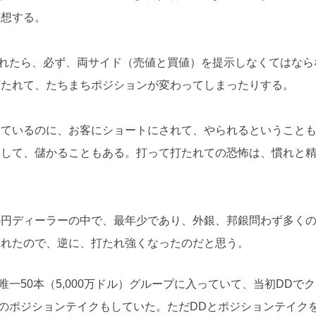
予想する。
られたら、必ず、両サイド（売値と買値）を提示しなくてはなら
打たれて、たちまちポジションが変わってしまったりする。
しているのに、お客にショートにされて、やられるということ
落して、儲かることもある。打って打たれての恐怖は、慣れと
ル円ディーラーの中で、最年少であり、外銀、邦銀問わず多く
られたので、逆に、打たれ強くなったのだと思う。
一50本（5,000万ドル）グループに入っていて、当初DDで
のポジションテイクもしていた。ただDDとポジションテイク