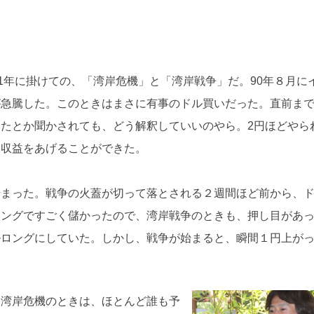
1年に掛けての、「湾岸危機」と「湾岸戦争」だ。90年８月に
が急騰した。このときはまさに有事のドル買いだった。直前ま
たとか聞かされても、どう解釈していいのやら。2円ほどやら
な収益をあげることができた。
始まった。戦争の火蓋が切って落とされる２週間ほど前から、
ロングですごく儲かったので、湾岸戦争のときも、押し目があ
ルロングにしていた。しかし、戦争が始まると、瞬間１円上が
。湾岸危機のときは、ほとんど誰も予