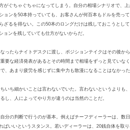
方がぐちゃぐちゃになってしまう。自分の相場シナリオで、上
ションを50本持っていても、お客さんが何百本もドルを売って
らざるを得ない。この50本のロングだけは残しておこうとして
ジションを残していても仕方がないからだ。
になったらナイトデスクに渡し、ポジションテイクはその後か
、重要な経済発表があるとその時間まで相場をずっと見ていな
ので、あまり疲労を感じずに集中力も散漫になることはなかっ
いちいち細かいことは言わないでいた。言わないというよりも
あるし、人によってやり方が違うのは当然のことだ。
と自分の判断で行うのが基本。例えばチーフディーラーは、数
がればいいというスタンス。若いディーラーは、20銭自体を取り