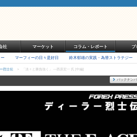
会社
マーケット
コラム・レポート
ブ
リー
マーフィーの日々是好日
鈴木郁雄の実践・為替ストラテジー
ラー烈士伝
>
「淡々と勝負強く」 ―西原宏一 氏 [中編]
バックナンバ