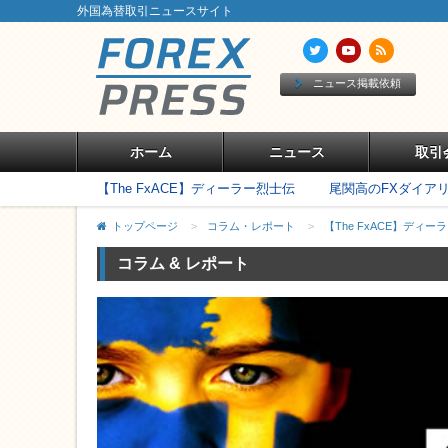
外国為替取引ニュースサイト
ニュース掲載依頼
ホーム
ニュース
取引
【The FxACE】ディーラー烈士伝
尾関高のFXダイア
トップページ
>
コラム・レポート
>
【The FxACE】ディー
コラム & レポート