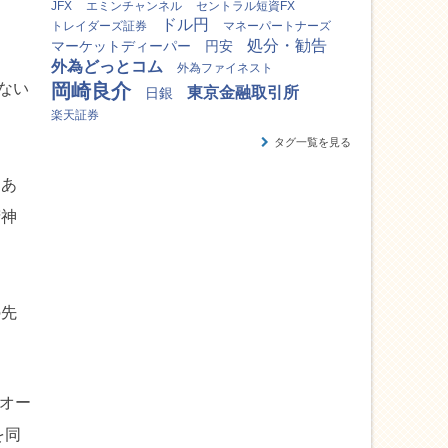
JFX
エミンチャンネル
セントラル短資FX
ドル円
トレイダーズ証券
マネーパートナーズ
処分・勧告
マーケットディーパー
円安
外為どっとコム
外為ファイネスト
ない
岡崎良介
東京金融取引所
日銀
楽天証券
タグ一覧を見る
もあ
精神
の先
クオー
を同