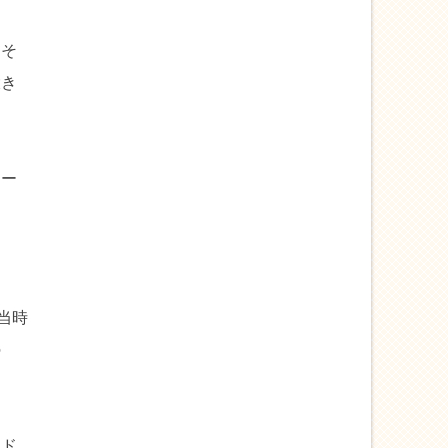
。そ
大き
ィー
当時
の
、ド