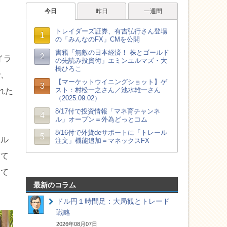
イラ
で、
れた
ドル
って
って
最新のコラム
ドル円１時間足：大局観とトレード
戦略
2026年08月07日