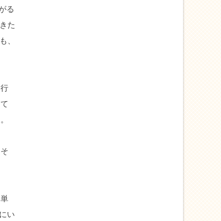
がる
きた
も、
ら行
くて
た。
、そ
日単
にい