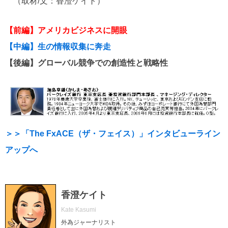
（取材/文：香澄ケイト）
【前編】アメリカビジネスに開眼
【中編】生の情報収集に奔走
【後編】グローバル競争での創造性と戦略性
＞＞「The FxACE（ザ・フェイス）」インタビューライン
アップへ
香澄ケイト
Kate Kasumi
外為ジャーナリスト