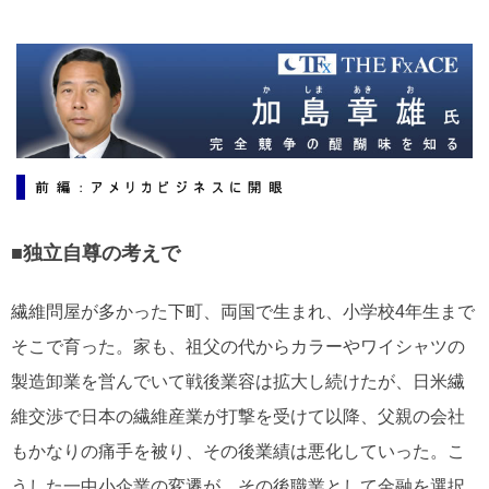
ー
ワ
ー
ド
■独立自尊の考えで
繊維問屋が多かった下町、両国で生まれ、小学校4年生まで
そこで育った。家も、祖父の代からカラーやワイシャツの
製造卸業を営んでいて戦後業容は拡大し続けたが、日米繊
維交渉で日本の繊維産業が打撃を受けて以降、父親の会社
もかなりの痛手を被り、その後業績は悪化していった。こ
うした一中小企業の変遷が、その後職業として金融を選択