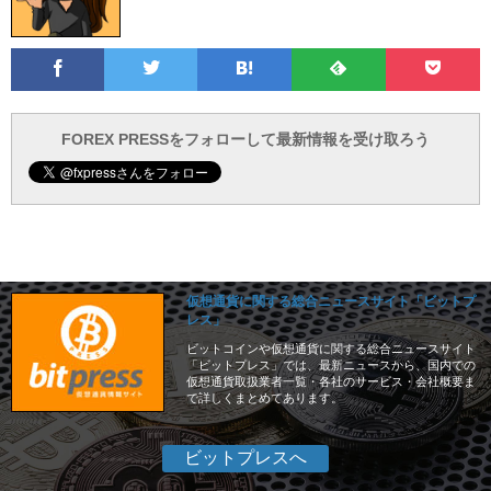
Facebook
Twitter
Feedly
Pocke
は
フ
あ
で
で
て
ォ
と
ブ
ロ
で
ー
FOREX PRESSをフォローして最新情報を受け取ろう
仮想通貨に関する総合ニュースサイト「ビットプ
レス」
ビットコインや仮想通貨に関する総合ニュースサイト
「ビットプレス」では、最新ニュースから、国内での
仮想通貨取扱業者一覧・各社のサービス・会社概要ま
で詳しくまとめてあります。
ビットプレスへ