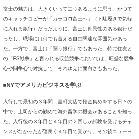
富士の魅力は、大きくいって二つあるように思う。かつて
のキャッチコピーが「カラコロ富士へ」（下駄履きで気軽
に入れる銀行）だったように、富士は庶民性のある銀行だ
ったし、職場には何でも言える自由闊達な雰囲気があっ
た。一方で、富士は「闘う銀行」でもあった。特に住友と
の「FS戦争」と言われる収益競争においては、旺盛な競争
心や闘争心で対抗して、それゆえに面白さもあった。
■NYでアメリカビジネスを学ぶ
入行して最初の３年間、室町支店で預金集めをする日々の
中で、上司からの勧めで海外留学の機会があることを知っ
た。入行後の３年目と４年目の２回しか試験を受けるチャ
ンスがなかったが運良く４年目で受かり、その後ニューヨ