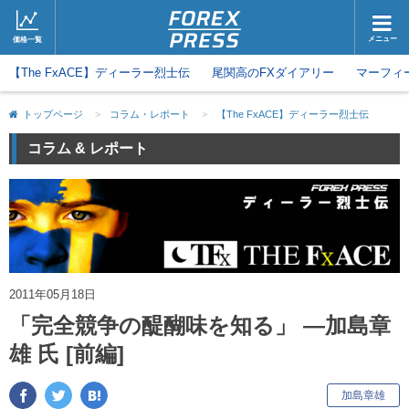
メニュー
価格一覧
【The FxACE】ディーラー烈士伝
ホーム
尾関高のFXダイアリー
ニュース
マーフィ
取引会社
マーケット
トップページ
>
コラム・レポート
>
【The FxACE】ディーラー烈士伝
コラム・レポート
ブログ
コラム & レポート
ツイッター
動画
2011年05月18日
「完全競争の醍醐味を知る」 ―加島章
雄 氏 [前編]
キ
加島章雄