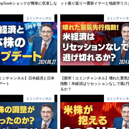
epSeekショックが簡単に収束しな
ット振り返り〜選挙イヤーと地政学リス
エミンチャンネル
エミンチャンネ
ミンチャンネル】日本経済と日本
【探求！エミンチャンネル】壊れた景気
デート
指数！米経済はリセッションなしで逃げ
るか？
エミンチャンネル
エミンチャンネ