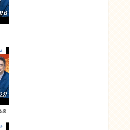
ル
る投
ル