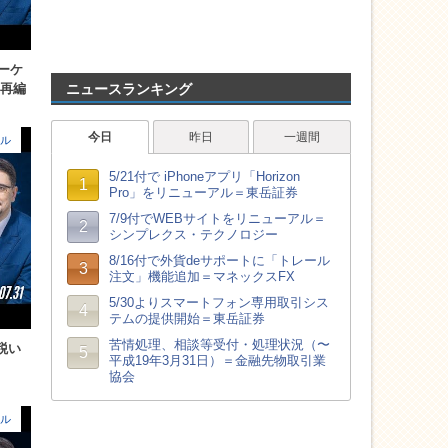
ーケ
ニュースランキング
の再編
ル
税い
ル