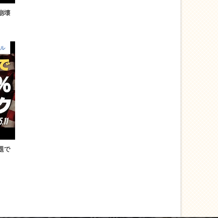
崩壊
ル
題で