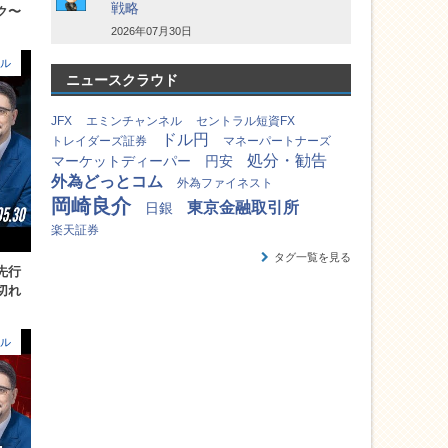
戦略
ク〜
2026年07月30日
ル
ニュースクラウド
JFX
エミンチャンネル
セントラル短資FX
ドル円
トレイダーズ証券
マネーパートナーズ
処分・勧告
マーケットディーパー
円安
外為どっとコム
外為ファイネスト
岡崎良介
東京金融取引所
日銀
楽天証券
タグ一覧を見る
先行
切れ
ル