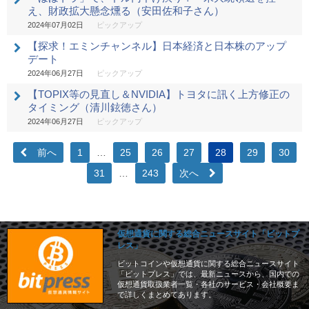
え、財政拡大懸念燻る（安田佐和子さん）
2024年07月02日
ピックアップ
【探求！エミンチャンネル】日本経済と日本株のアップ
デート
2024年06月27日
ピックアップ
【TOPIX等の見直し＆NVIDIA】トヨタに訊く上方修正の
タイミング（清川鉉徳さん）
2024年06月27日
ピックアップ
前へ
1
…
25
26
27
28
29
30
31
…
243
次へ
仮想通貨に関する総合ニュースサイト「ビットプ
レス」
ビットコインや仮想通貨に関する総合ニュースサイト
「ビットプレス」では、最新ニュースから、国内での
仮想通貨取扱業者一覧・各社のサービス・会社概要ま
で詳しくまとめてあります。