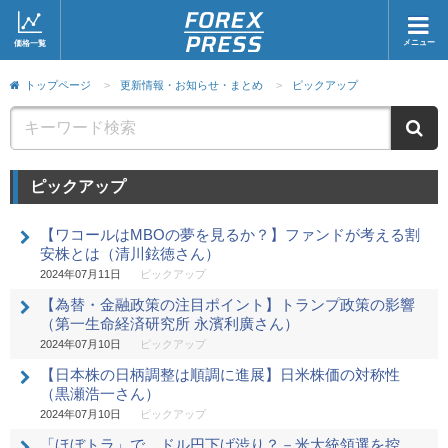
メニュー
価格一覧
ホーム
ニュース
トップページ
>
更新情報・お知らせ・まとめ
>
ピックアップ
取引会社
マーケット
ニ
コラム・レポート
ブログ
ピックアップ
ツイッター
動画
【ワコールはMBOの夢を見るか？】ファンドが考える割
安株とは（清川鉉徳さん）
2024年07月11日
ピックアップ
【為替・金融政策の注目ポイント】トランプ政策の影響
（第一生命経済研究所 永濱利廣さん）
2024年07月10日
ピックアップ
【日本株の日柄調整は順調に進展】日米株価の対称性
（黒瀬浩一さん）
2024年07月10日
ピックアップ
「ほぼトラ」で、ドル円下げ渋り？－米大統領選を控