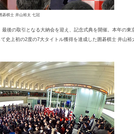
囲碁棋士 井山裕太 七冠
29日、最後の取引となる大納会を迎え、記念式典を開催。本年の東
て史上初の2度の7大タイトル獲得を達成した囲碁棋士 井山裕太