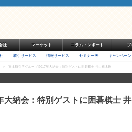
会社
マーケット
コラム・レポート
ブ
社
取引サービス
情報サービス
セミナー等
キャンペーン
>
[日本取引所グループ]2017年大納会：特別ゲストに囲碁棋士 井山裕太氏
7年大納会：特別ゲストに囲碁棋士 