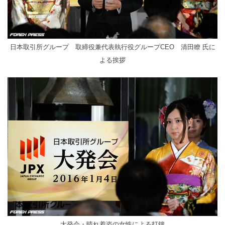
日本取引所グループ 取締役兼代表執行役グループCEO 清田瞭 氏に
よる挨拶
大発会・晴れ着姿の女性による打鐘