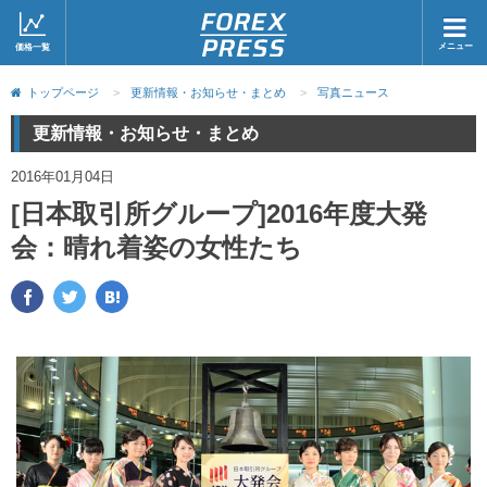
メニュー
価格一覧
ホーム
ニュース
トップページ
>
更新情報・お知らせ・まとめ
>
写真ニュース
取引会社
マーケット
更新情報・お知らせ・まとめ
コラム・レポート
ブログ
2016年01月04日
[日本取引所グループ]2016年度大発
ツイッター
動画
会：晴れ着姿の女性たち