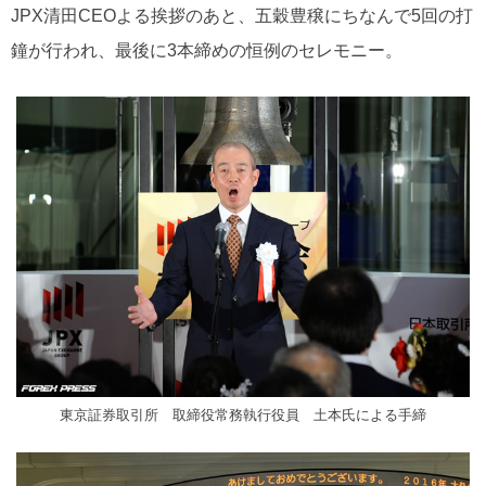
JPX清田CEOよる挨拶のあと、五穀豊穣にちなんで5回の打
鐘が行われ、最後に3本締めの恒例のセレモニー。
東京証券取引所 取締役常務執行役員 土本氏による手締