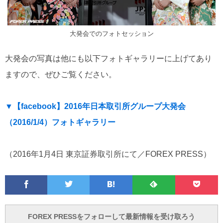
大発会でのフォトセッション
大発会の写真は他にも以下フォトギャラリーに上げてあり
ますので、ぜひご覧ください。
▼【facebook】2016年日本取引所グループ大発会
（2016/1/4）フォトギャラリー
（2016年1月4日 東京証券取引所にて／FOREX PRESS）
Facebook
Twitter
Feedly
Pocke
は
フ
あ
で
で
て
ォ
と
ブ
ロ
で
ー
FOREX PRESSをフォローして最新情報を受け取ろう