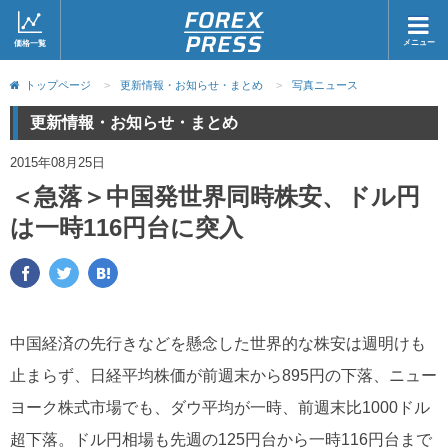
メニュー
価格一覧
ホーム
ニュース
トップページ
>
更新情報・お知らせ・まとめ
>
写真ニュース
取引会社
マーケット
更新情報・お知らせ・まとめ
コラム・レポート
ブログ
2015年08月25日
＜急落＞中国発世界同時株安、ドル円
ツイッター
動画
は一時116円台に突入
中国経済の先行きなどを懸念した世界的な株安は週明けも
止まらず、日経平均株価が前週末から895円の下落、ニュー
ヨーク株式市場でも、ダウ平均が一時、前週末比1000ドル
超下落。ドル円相場も先週の125円台から一時116円台まで