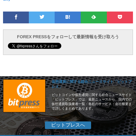
Facebook
Twitter
Feedly
Pocke
は
フ
あ
で
で
て
ォ
と
ブ
ロ
で
ー
FOREX PRESSをフォローして最新情報を受け取ろう
仮想通貨に関する総合ニュースサイト「ビットプ
レス」
ビットコインや仮想通貨に関する総合ニュースサイト
「ビットプレス」では、最新ニュースから、国内での
仮想通貨取扱業者一覧・各社のサービス・会社概要ま
で詳しくまとめてあります。
ビットプレスへ