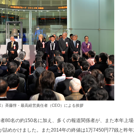
X）斉藤惇・最高経営責任者（CEO）による挨拶
者80名の約150名に加え、多くの報道関係者が、また本年上場
めかけました。また2014年の終値は1万7450円77銭と昨年