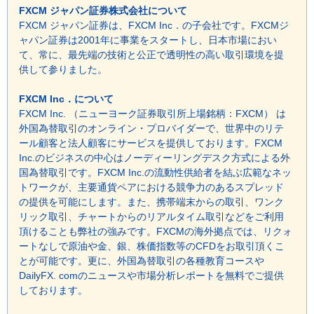
FXCM ジャパン証券株式会社について
FXCM ジャパン証券は、FXCM Inc．の子会社です。FXCMジ
ャパン証券は2001年に事業をスタートし、日本市場におい
て、常に、最先端の技術と公正で透明性の高い取引環境を提
供して参りました。
FXCM Inc．について
FXCM Inc. （ニューヨーク証券取引所上場銘柄：FXCM） は
外国為替取引のオンライン・プロバイダーで、世界中のリテ
ール顧客と法人顧客にサービスを提供しております。FXCM
Inc.のビジネスの中心はノーディーリングデスク方式による外
国為替取引です。FXCM Inc.の流動性供給者を結ぶ広範なネッ
トワークが、主要通貨ペアにおける競争力のあるスプレッド
の提供を可能にします。また、携帯端末からの取引、ワンク
リック取引、チャートからのリアルタイム取引などをご利用
頂けることも弊社の強みです。FXCMの海外拠点では、リクォ
ートなしで原油や金、銀、株価指数等のCFDをお取引頂くこ
とが可能です。更に、外国為替取引の各種教育コースや
DailyFX. comのニュースや市場分析レポートを無料でご提供
しております。