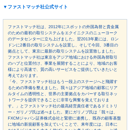
▼ファストマッチ社公式サイト
ファストマッチ社は、2012年にスポットの外国為替と貴金属
のための最初の取引システムをエクイニクスのニューヨーク
のデータセンターに立ち上げました。翌2013年夏には、ロン
ドンに2番目の取引システムを設置し、そして今回、3番目の
拠点として、東京に最新の取引システムを設置致しました。
ファストマッチ社は東京をアジア地域における外国為替取引
のハブと位置付け、事業を展開することにより、地域のお客
様により高速で、質の高いサービスをご提供していきたいと
考えております。
「今、ファストマッチ社はもう一段上のステージへと飛躍す
るための準備を整えました。我々はアジア地域の顧客にリア
ルタイムの透明性と、世界の主要拠点をカバーする取引ネッ
トワークを提供できることに非常な興奮を覚えておりま
す。」とファストマッチ社の最高経営責任者であるドミトリ
ー・ガリノブ氏は述べました。更にガリノブ氏は「我々は、
FXCMジャパン証券株式会社と緊密に連携し、既存の顧客基盤
に地域の新規顧客を加えていくことで、来年度には、日本に