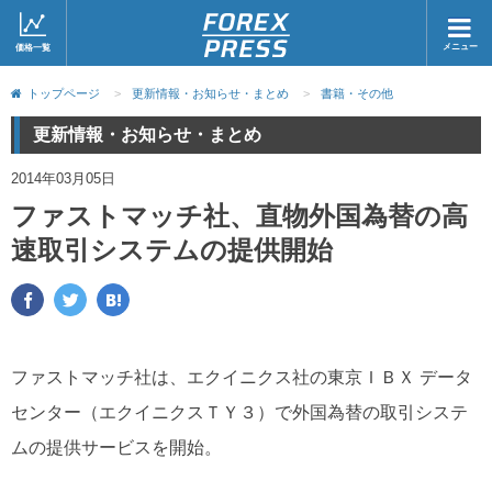
メニュー
価格一覧
ホーム
ニュース
トップページ
>
更新情報・お知らせ・まとめ
>
書籍・その他
取引会社
マーケット
更新情報・お知らせ・まとめ
コラム・レポート
ブログ
2014年03月05日
ファストマッチ社、直物外国為替の高
ツイッター
動画
速取引システムの提供開始
ファストマッチ社は、エクイニクス社の東京ＩＢＸ データ
センター（エクイニクスＴＹ３）で外国為替の取引システ
ムの提供サービスを開始。