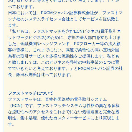
おけるビジネスを大きく伸ばしたいと考えています。」と述
べております。
日本においては、FXCMジャパン証券株式会社が、ファストマ
ッチ社のシステムライセンス会社としてサービスを提供致し
ます。
「私どもは、ファストマッチを含むECNビジネス(電子取引ネ
ットワークビジネス)のために、専担の法人部門を立ち上げま
した。金融機関やヘッジファンド、FXブローカー等の法人顧
客の皆様に、これまでにない、高速で柔軟性の高い直物外国
為替の取引サービスと多様な流動性をご提供します。私ども
と致しましては、このビジネスを弊社の中核事業の１つに育
てていきたいと考えております。」とFXCMジャパン証券の社
長、飯田和則氏は述べております。
ファストマッチについて
ファストマッチは、直物外国為替の電子取引システム
（ECN）です。ファストマッチシステムは性格の異なる多様
な流動性へのアクセスをこれまでにない処理速度と完全な透
明性、集中処理、優れたカスタマーサービスにより実現しま
す。