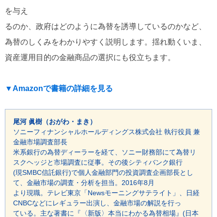
を与え
るのか、政府はどのように為替を誘導しているのかなど、
為替のしくみをわかりやすく説明します。揺れ動くいま、
資産運用目的の金融商品の選択にも役立ちます。
▼Amazonで書籍の詳細を見る
尾河 眞樹（おがわ・まき）
ソニーフィナンシャルホールディングス株式会社 執行役員 兼
金融市場調査部長
米系銀行の為替ディーラーを経て、ソニー財務部にて為替リ
スクヘッジと市場調査に従事。その後シティバンク銀行
(現SMBC信託銀行)で個人金融部門の投資調査企画部長とし
て、金融市場の調査・分析を担当。2016年8月
より現職。テレビ東京「Newsモーニングサテライト」、日経
CNBCなどにレギュラー出演し、金融市場の解説を行っ
ている。主な著書に『〈新版〉本当にわかる為替相場』(日本