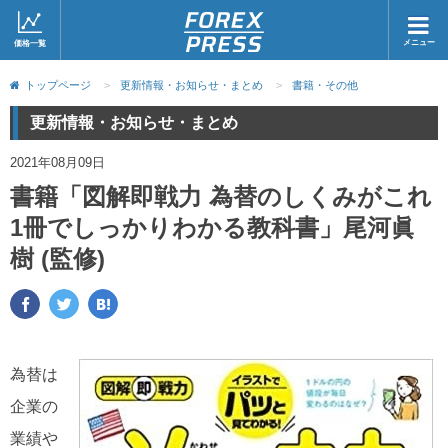
メニュー
価格一覧
ホーム
ニュース
トップページ
>
更新情報・お知らせ・まとめ
>
書籍・その他
取引会社
マーケット
更新情報・お知らせ・まとめ
コラム・レポート
ブログ
2021年08月09日
書籍「図解即戦力 為替のしくみがこれ
ツイッター
動画
1冊でしっかりわかる教科書」尾河眞
樹 (監修)
為替は
企業の
業績や