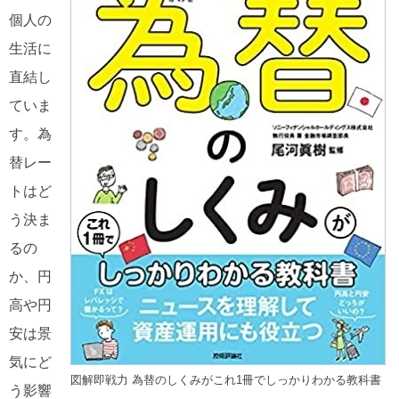
個人の
生活に
直結し
ていま
す。為
替レー
トはど
う決ま
るの
か、円
高や円
安は景
気にど
図解即戦力 為替のしくみがこれ1冊でしっかりわかる教科書
う影響