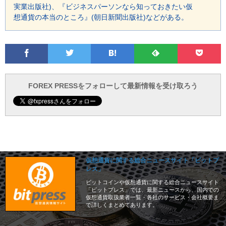
実業出版社)、『ビジネスパーソンなら知っておきたい仮
想通貨の本当のところ』(朝日新聞出版社)などがある。
Facebook
Twitter
Feedly
Pocke
は
フ
あ
で
で
て
ォ
と
ブ
ロ
で
ー
FOREX PRESSをフォローして最新情報を受け取ろう
仮想通貨に関する総合ニュースサイト「ビットプ
レス」
ビットコインや仮想通貨に関する総合ニュースサイト
「ビットプレス」では、最新ニュースから、国内での
仮想通貨取扱業者一覧・各社のサービス・会社概要ま
で詳しくまとめてあります。