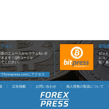
ートフォン
仮想
は、最新のニュースからコラム&レポ
ビット
きます！QRコードか
レス」
セスしてください。
覧・各
forexpress.comにアクセス
載
広告掲載
お問い合わせ
個人情報の取扱について