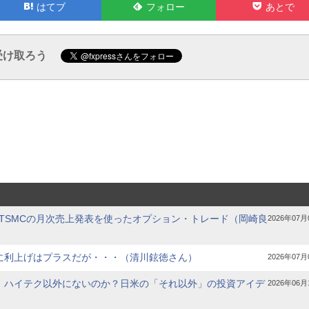
Feedly
Pocket
はてブ
フォロー
あとで
で
で
受け取ろう
】TSMCの月次売上発表を使ったオプション・トレード（岡崎良
2026年07月
に利上げはプラスだが・・・（清川鉉徳さん）
2026年07月
】ハイテク以外にないのか？日米の「それ以外」の投資アイデ
2026年06月