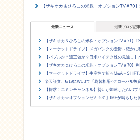
【ザキオカ＆ひろこの米株・オプションTV＃70
最新ニュース
最新ブログ記
【ザキオカ＆ひろこの米株・オプションTV＃71】TS
【マーケットドライブ】メガバンクの憂鬱～確かに利
【バブルか？適正値か？日米ハイテク株の見通し】ハ
【ザキオカ＆ひろこの米株・オプションTV＃70】利
【マーケットドライブ】生産性で斬るM&A～SHIFT、
楽天証券、6/19にWEBで「為替相場×グローバル
【探求！エミンチャンネル】勢いが加速したAIバブル
【ザキオカ☆オプションゼミ＃31】IMFが鳴らした