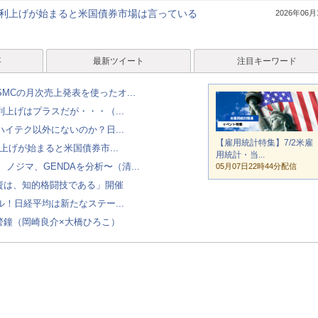
】利上げが始まると米国債券市場は言っている
2026年06月
事
最新ツイート
注目キーワード
MCの月次売上発表を使ったオ...
上げはプラスだが・・・（...
イテク以外にないのか？日...
【雇用統計特集】7/2米雇
上げが始まると米国債券市...
用統計・当...
ノジマ、GENDAを分析〜（清...
05月07日22時44分配信
投資は、知的格闘技である」開催
！日経平均は新たなステー...
警鐘（岡崎良介×大橋ひろこ）