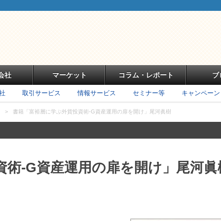
会社
マーケット
コラム・レポート
ブ
社
取引サービス
情報サービス
セミナー等
キャンペーン
>
書籍「富裕層に学ぶ外貨投資術-G資産運用の扉を開け」尾河眞樹
資術-G資産運用の扉を開け」尾河眞