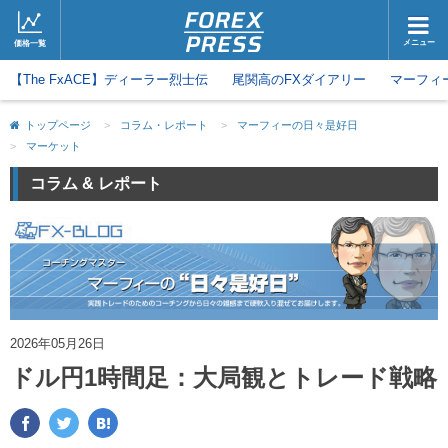
メニュー
価格一覧
【The FxACE】ディーラー烈士伝
ホーム
尾関高のFXダイアリー
ニュース
マーフィ
取引会社
マーケット
トップページ
>
コラム・レポート
>
マーフィーの日々是好日
>
マーケット
コラム・レポート
ブログ
コラム & レポート
ツイッター
動画
2026年05月26日
ドル円1時間足：大局観とトレード戦略