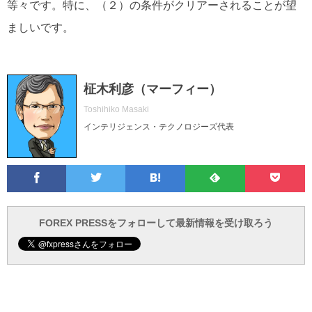
等々です。特に、（２）の条件がクリアーされることが望
ましいです。
柾木利彦（マーフィー）
Toshihiko Masaki
インテリジェンス・テクノロジーズ代表
Facebook
Twitter
Feedly
Pocke
は
フ
あ
で
で
て
ォ
と
ブ
ロ
で
ー
FOREX PRESSをフォローして最新情報を受け取ろう