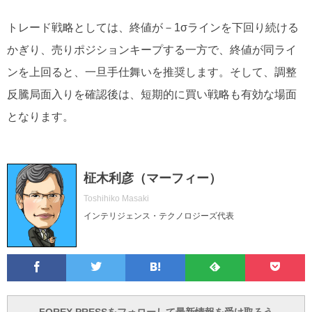
トレード戦略としては、終値が－1σラインを下回り続ける
かぎり、売りポジションキープする一方で、終値が同ライ
ンを上回ると、一旦手仕舞いを推奨します。そして、調整
反騰局面入りを確認後は、短期的に買い戦略も有効な場面
となります。
柾木利彦（マーフィー）
Toshihiko Masaki
インテリジェンス・テクノロジーズ代表
Facebook
Twitter
Feedly
Pocke
は
フ
あ
で
で
て
ォ
と
ブ
ロ
で
ー