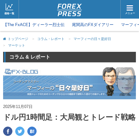
メニュー
価格一覧
【The FxACE】ディーラー烈士伝
ホーム
尾関高のFXダイアリー
ニュース
マーフィ
取引会社
マーケット
トップページ
>
コラム・レポート
>
マーフィーの日々是好日
>
マーケット
コラム・レポート
ブログ
コラム & レポート
ツイッター
動画
2025年11月07日
ドル円1時間足：大局観とトレード戦略