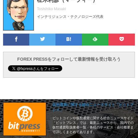
柾木利彦（マーフィー）
Toshihiko Masaki
インテリジェンス・テクノロジーズ代表
Facebook
Twitter
Feedly
Pocke
は
フ
あ
で
で
て
ォ
と
ブ
ロ
で
ー
FOREX PRESSをフォローして最新情報を受け取ろう
仮想通貨に関する総合ニュースサイト「ビットプ
レス」
ビットコインや仮想通貨に関する総合ニュースサイト
「ビットプレス」では、最新ニュースから、国内での
仮想通貨取扱業者一覧・各社のサービス・会社概要ま
で詳しくまとめてあります。