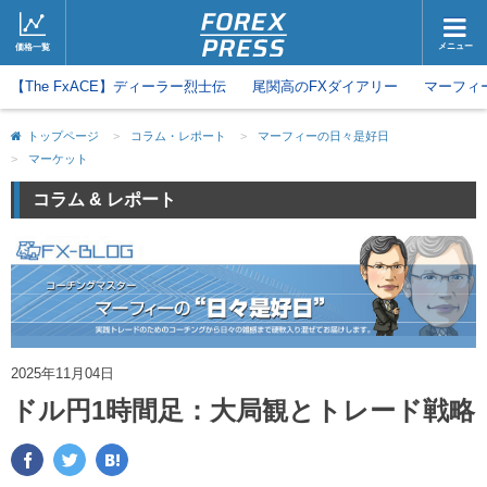
メニュー
価格一覧
【The FxACE】ディーラー烈士伝
ホーム
尾関高のFXダイアリー
ニュース
マーフィ
取引会社
マーケット
トップページ
>
コラム・レポート
>
マーフィーの日々是好日
>
マーケット
コラム・レポート
ブログ
コラム & レポート
ツイッター
動画
2025年11月04日
ドル円1時間足：大局観とトレード戦略