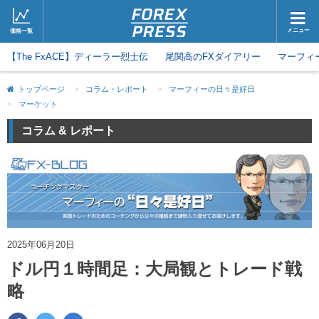
メニュー
価格一覧
【The FxACE】ディーラー烈士伝
ホーム
尾関高のFXダイアリー
ニュース
マーフィ
取引会社
マーケット
トップページ
>
コラム・レポート
>
マーフィーの日々是好日
>
マーケット
コラム・レポート
ブログ
コラム & レポート
ツイッター
動画
2025年06月20日
ドル円１時間足：大局観とトレード戦
略