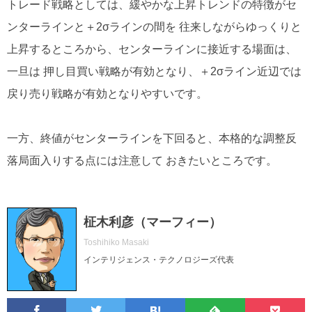
トレード戦略としては、緩やかな上昇トレンドの特徴がセ
ンターラインと＋2σラインの間を 往来しながらゆっくりと
上昇するところから、センターラインに接近する場面は、
一旦は 押し目買い戦略が有効となり、＋2σライン近辺では
戻り売り戦略が有効となりやすいです。
一方、終値がセンターラインを下回ると、本格的な調整反
落局面入りする点には注意して おきたいところです。
柾木利彦（マーフィー）
Toshihiko Masaki
インテリジェンス・テクノロジーズ代表
Facebook
Twitter
Feedly
Pocke
は
フ
あ