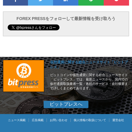
で
で
て
ォ
と
ブ
ロ
で
ー
FOREX PRESSをフォローして最新情報を受け取ろう
仮想通貨に関する総合ニュースサイト「ビットプ
レス」
ビットコインや仮想通貨に関する総合ニュースサイト
「ビットプレス」では、最新ニュースから、国内での
仮想通貨取扱業者一覧・各社のサービス・会社概要ま
で詳しくまとめてあります。
ビットプレスへ
ニュース掲載
広告掲載
お問い合わせ
個人情報の取扱について
運営会社