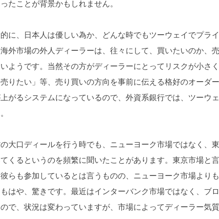
いったことが背景かもしれません。
般的に、日本人は優しい為か、どんな時でもツーウェイでプラ
や海外市場の外人ディーラーは、往々にして、買いたいのか、
多いようです。当然その方がディーラーにとってリスクが小さ
「売りたい」等、売り買いの方向を事前に伝える格好のオーダ
が上がるシステムになっているので、外資系銀行では、ツーウ
す。
貨の大口ディールを行う時でも、ニューヨーク市場ではなく、
いてくるというのを頻繁に聞いたことがあります。東京市場と
、彼らも参加しているとは言うものの、ニューヨーク市場より
ともはや、驚きです。最近はインターバンク市場ではなく、ブ
るので、状況は変わっていますが、市場によってディーラー気