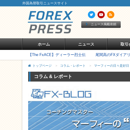
外国為替取引ニュースサイト
ニュース掲載依頼
ホーム
ニュース
取引
【The FxACE】ディーラー烈士伝
尾関高のFXダイア
トップページ
>
コラム・レポート
>
マーフィーの日々是好日
コラム & レポート