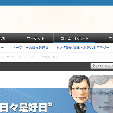
会社
マーケット
コラム・レポート
ブ
リー
マーフィーの日々是好日
鈴木郁雄の実践・為替ストラテジー
>
エピソード
>
ディーラーの世界（８）
バックナンバ