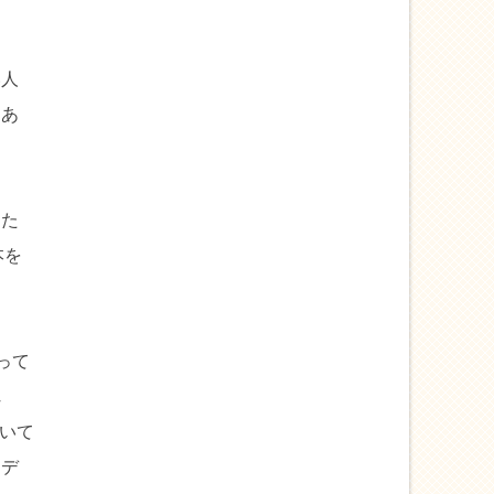
い人
はあ
。
った
本を
って
れ
聞いて
にデ