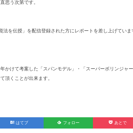
正直思う次第です。
資法を伝授」を配信登録された方にレポートを差し上げていま
長年かけて考案した「スパンモデル」・「スーパーボリンジャ
して頂くことが出来ます。
Feedly
Pocket
はてブ
フォロー
あとで
で
で