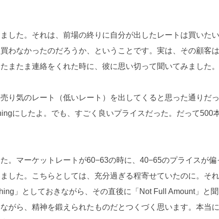
りました。それは、前場の終りに自分が出したレートは買いた
故買わなかったのだろうか、ということです。実は、その顧客
、たまたま連絡をくれた時に、彼に思い切って聞いてみました
と売り気のレート（低いレート）を出してくると思った通りだ
ingにしたよ。でも、すごく良いプライスだった。だって500
。マーケットレートが60−63の時に、40−65のプライスが偏
いました。こちらとしては、充分過ぎる程寄せていたのに。そ
hing」としておきながら、その直後に「Not Full Amount」と
きながら、精神を鍛えられたものだとつくづく思います。本当