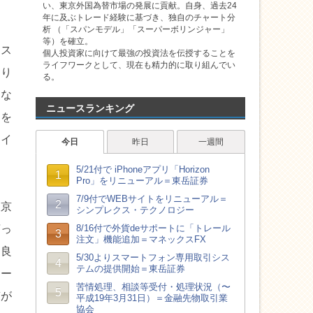
い、東京外国為替市場の発展に貢献。自身、過去24
年に及ぶトレード経験に基づき、独自のチャート分
析 （「スパンモデル」「スーパーボリンジャー」
等）を確立。
イス
個人投資家に向けて最強の投資法を伝授することを
ライフワークとして、現在も精力的に取り組んでい
売り
る。
くな
ニュースランキング
ーを
ェイ
東京
言っ
も良
ロー
質が