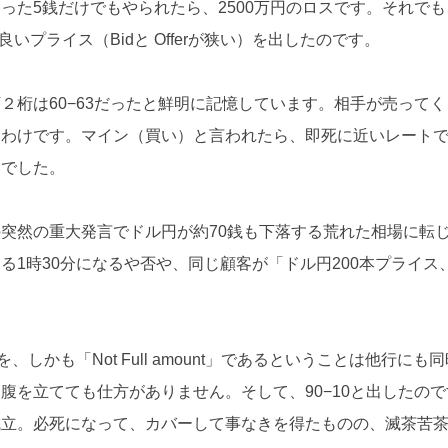
った5銭だけでもやられたら、2500万円のロスです。それでも
いプライス（Bidと Offerが狭い）を出したのです。
２桁は60−63だったと鮮明に記憶しています。相手が売ってく
たわけです。マイン（買い）と言われたら、即死に近いレート
）でした。
突然の重大発言でドル円が約70銭も下落する荒れた相場に転
1時30分になるや否や、同じ顧客が「ドル円200本プライス
しかも「Not Full amount」であるということは他行にも
腹を立てても仕方がありません。そして、90−10と出したので
成立。必死になって、カバーして事なきを得たものの、滅茶苦