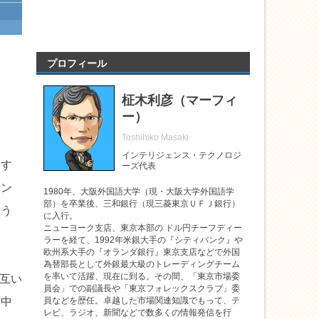
プロフィール
柾木利彦（マーフィ
ー）
Toshihiko Masaki
インテリジェンス・テクノロジ
籍す
ーズ代表
イン
1980年、大阪外国語大学（現・大阪大学外国語学
部）を卒業後、三和銀行（現三菱東京ＵＦＪ銀行）
よう
に入行。
ニューヨーク支店、東京本部の ドル円チーフディー
ラーを経て、1992年米銀大手の『シティバンク』や
欧州系大手の『オランダ銀行』東京支店などで外国
為替部長として外銀最大級のトレーディングチーム
を率いて活躍、現在に到る。その間、「東京市場委
お互い
員会」での副議長や「東京フォレックスクラブ」委
界中
員などを歴任。卓越した市場関連知識でもって、テ
レビ、ラジオ、新聞などで数多くの情報発信を行