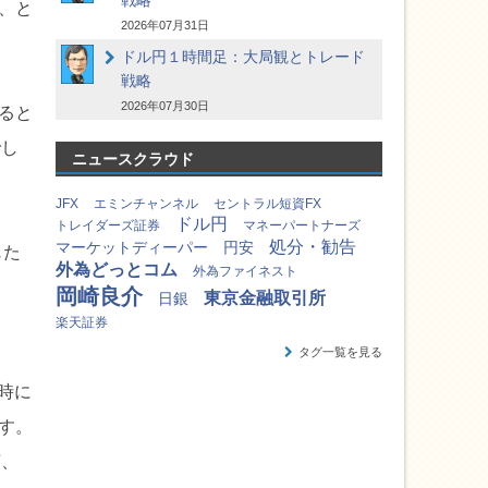
戦略
、と
2026年07月31日
ドル円１時間足：大局観とトレード
戦略
2026年07月30日
ると
でし
ニュースクラウド
JFX
エミンチャンネル
セントラル短資FX
ドル円
トレイダーズ証券
マネーパートナーズ
処分・勧告
マーケットディーパー
円安
じた
外為どっとコム
外為ファイネスト
、
岡崎良介
東京金融取引所
日銀
楽天証券
タグ一覧を見る
同時に
す。
茶、