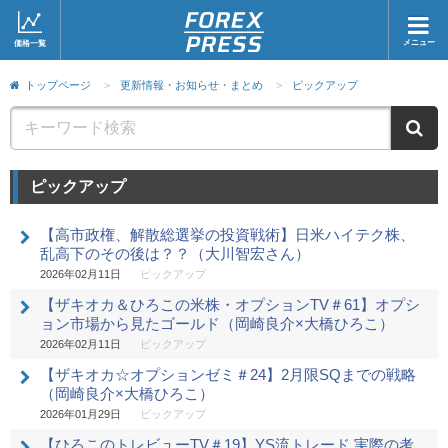
メニュー
価格一覧
ホーム
ニュース
トップページ
>
更新情報・お知らせ・まとめ
>
ピックアップ
取引会社
マーケット
ニ
コラム・レポート
ブログ
ピックアップ
ツイッター
動画
【高市政権、解散総選挙の投資戦術】日米ハイテク株、
乱高下のその後は？？（大川智宏さん）
2026年02月11日
ピックアップ
【ザキオカ＆ひろこの米株・オプションTV＃61】オプシ
ョン市場から見たゴールド（岡崎良介×大橋ひろこ）
2026年02月11日
ピックアップ
【ザキオカ☆オプションゼミ＃24】2月限SQまでの戦略
（岡崎良介×大橋ひろこ）
2026年01月29日
ピックアップ
【ひろこのトレビューTV＃19】YS流トレード 実際の考