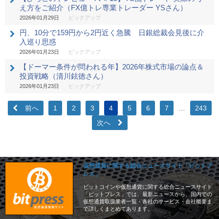
え方をご紹介（FX億トレ専業トレーダー YSさん）
2026年01月29日
ピックアップ
円、10分で159円から2円近く急騰 日銀総裁会見後に介
入巡り思惑
2026年01月23日
ピックアップ
【ドーマー条件が問われる年】2026年株式市場の論点＆
投資戦略（清川鉉徳さん）
2026年01月23日
ピックアップ
前へ
1
2
3
4
5
6
7
…
243
次へ
仮想通貨に関する総合ニュースサイト「ビットプ
レス」
ビットコインや仮想通貨に関する総合ニュースサイト
「ビットプレス」では、最新ニュースから、国内での
仮想通貨取扱業者一覧・各社のサービス・会社概要ま
で詳しくまとめてあります。