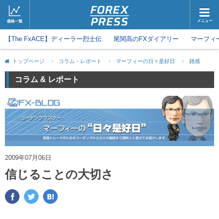
メニュー
価格一覧
【The FxACE】ディーラー烈士伝
ホーム
尾関高のFXダイアリー
ニュース
マーフィ
取引会社
マーケット
トップページ
>
コラム・レポート
>
マーフィーの日々是好日
>
雑感
コラム・レポート
ブログ
コラム & レポート
ツイッター
動画
2009年07月06日
信じることの大切さ