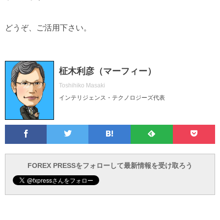
どうぞ、ご活用下さい。
柾木利彦（マーフィー）
Toshihiko Masaki
インテリジェンス・テクノロジーズ代表
Facebook
Twitter
Feedly
Pocke
は
フ
あ
で
で
て
ォ
と
ブ
ロ
で
ー
FOREX PRESSをフォローして最新情報を受け取ろう