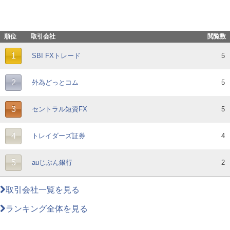
順位
取引会社
閲覧数
1
SBI FXトレード
5
2
外為どっとコム
5
3
セントラル短資FX
5
4
トレイダーズ証券
4
5
auじぶん銀行
2
取引会社一覧を見る
ランキング全体を見る